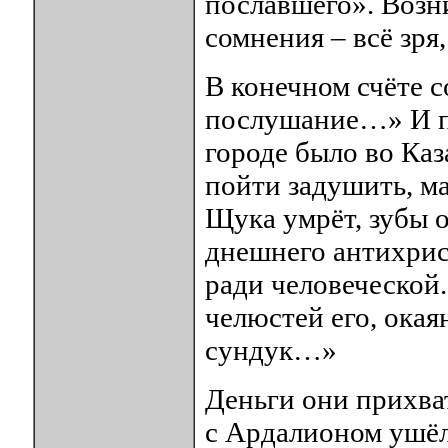
пославшего». Возн
сомнения – всё зря
В конечном счёте с
послушание…» И п
городе было во Ка
пойти задушить, м
Щука умрёт, зубы 
днешнего антихрис
ради человеческой.
челюстей его, ока
сундук…»
Деньги они прихват
с Ардалионом ушёл