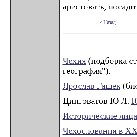
арестовать, посадит
< Назад
Чехия
(подборка ст
география").
Ярослав Гашек
(би
Цинговатов Ю.Л.
Ю
Исторические лица
Чехослования в XX