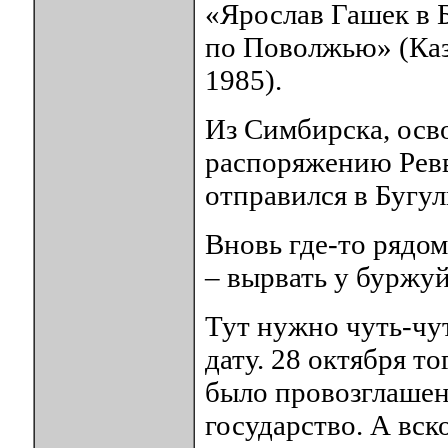
«Ярослав Гашек в 
по Поволжью» (Каза
1985).
Из Симбирска, осв
распоряжению Ревв
отправился в Бугул
Вновь где-то рядом
– вырвать у буржу
Тут нужно чуть-чут
дату. 28 октября т
было провозглашен
государство. А вск