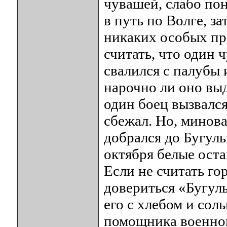
чувашей, слабо по
в путь по Волге, з
никаких особых пр
считать, что один 
свалился с палубы 
нарочно ли оно вы
один боец вызвался
сбежал. Но, минова
добрался до Бугуль
октября белые оста
Если не считать го
довериться «Бугул
его с хлебом и сол
помощника военног