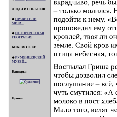
вкрадчиво, речь б
– только молился. 
ЛЮДИ И СОБЫТИЯ:
подойти к нему. «В
◆
ПРАВИТЕЛИ
МИРА...
проповедал ему отш
◆
ИСТОРИЧЕСКАЯ
кровлей, твоя ли о
ГЕОГРАФИЯ
земле. Свой кров и
БИБЛИОТЕКИ:
птица небесная, то
◆
РУМЯНЦЕВСКИЙ
МУЗЕЙ...
Воспылал Гриша ре
Баннеры:
чтобы дозволил сле
послушание – всё, 
чуть смутился: «А 
Прочее:
молоко в пост хлеб
Мало того, велят ч