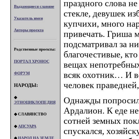
праздного слова не
Выдающиеся славяне
стекле, девушек из
Указатель имен
купчихи, много на
Авторы проекта
привечать. Гриша
подсматривал за ни
Родственные проекты:
благочестивые, кто
ПОРТАЛ XPOHOC
вещах непотребных
всяк охотник… И во
ФОРУМ
человек праведней,
НАРОДЫ:
◆
Однажды попросилс
ЭТНОЦИКЛОПЕДИЯ
Ардалион. К еде не
◆ СЛАВЯНСТВО
сотней земных покл
◆
АПСУАРА
спускался, хозяйск
◆
НАРОД НА ЗЕМЛЕ