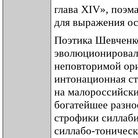
глава XIV», поэм
для выражения ос
Поэтика Шевченко
эволюционировала
неповторимой ори
интонационная ст
на малороссийски
богатейшее разно
строфики силлаби
силлабо-тоническ