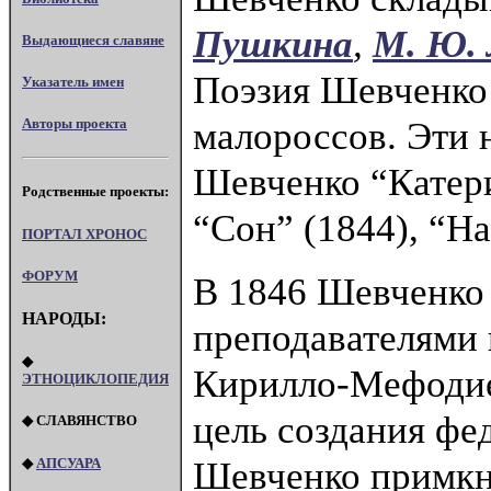
Пушкина
,
М. Ю.
Выдающиеся славяне
Поэзия Шевченко 
Указатель имен
малороссов. Эти 
Авторы проекта
Шевченко “Катери
Родственные проекты:
“Сон” (1844), “На
ПОРТАЛ XPOHOC
ФОРУМ
В 1846 Шевченко 
НАРОДЫ:
преподавателями 
◆
Кирилло-Мефодие
ЭТНОЦИКЛОПЕДИЯ
цель создания фе
◆ СЛАВЯНСТВО
Шевченко примкну
◆
АПСУАРА