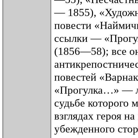
— 1855), «Художн
повести «Наймичк
ссылки — «Прогул
(1856—58); все 
антикрепостничес
повестей «Варнак
«Прогулка…» — ли
судьбе которого 
взглядах героя на
убежденного стор