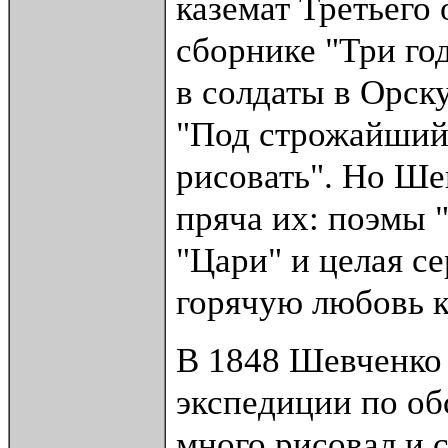
каземат Третьего
сборнике "Три го
в солдаты в Орск
"Под строжайший 
рисовать". Но Ше
пряча их: поэмы 
"Цари" и целая с
горячую любовь к
В 1848 Шевченко 
экспедиции по об
много рисовал и 