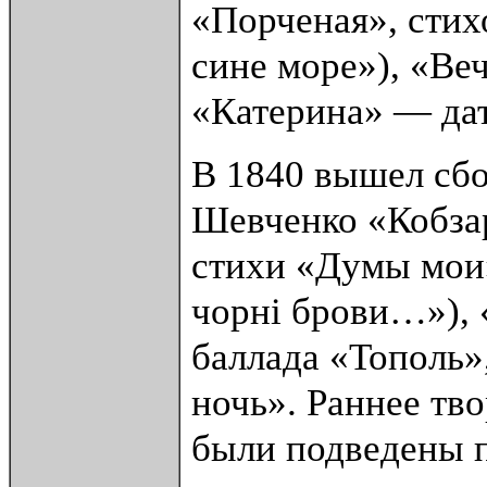
«Порченая», стих
сине море»), «Ве
«Катерина» — да
В 1840 вышел сб
Шевченко «Кобзар
стихи «Думы мои
чорнi брови…»), 
баллада «Тополь»
ночь». Раннее тв
были подведены п