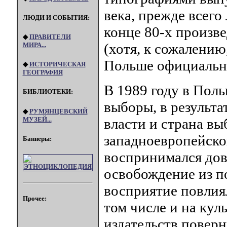
века, прежде всего
ЛЮДИ И СОБЫТИЯ:
конце 80-х произв
◆
ПРАВИТЕЛИ
(хотя, к сожалению
МИРА...
Польше официальн
◆
ИСТОРИЧЕСКАЯ
ГЕОГРАФИЯ
В 1989 году в Пол
БИБЛИОТЕКИ:
выборы, в результ
◆
РУМЯНЦЕВСКИЙ
МУЗЕЙ...
власти и страна вы
западноевропейско
Баннеры:
воспринимался дов
освобождение из п
восприятие повлия
Прочее:
том числе и на кул
издательств поверн