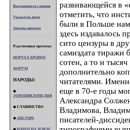
развивающейся в «
Выдающиеся славяне
отметить, что инс
Указатель имен
были в Польше нам
Авторы проекта
здесь издавалось п
сито цензуры в дру
Родственные проекты:
самиздата тиражи 
ПОРТАЛ XPOHOC
сотен, а то и тыся
ФОРУМ
дополнительно коп
читателями. Именн
НАРОДЫ:
еще в 70-е годы мо
◆
ЭТНОЦИКЛОПЕДИЯ
Александра Солжен
◆ СЛАВЯНСТВО
Владимова, Владим
писателей-диссиде
◆
АПСУАРА
типографиями выпу
◆
НАРОД НА ЗЕМЛЕ