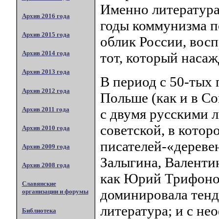
Именно литература
Архив 2016 года
годы коммунизма п
Архив 2015 года
облик России, вос
Архив 2014 года
тот, который наса
Архив 2013 года
В период с 50-тых 
Архив 2012 года
Польше (как и в Со
Архив 2011 года
с двумя русскими 
советской, в котор
Архив 2010 года
писателей-«дереве
Архив 2009 года
Залыгина, Валентин
Архив 2008 года
как Юрий Трифоно
Славянские
доминировала тенд
организации и форумы
литература; и с не
Библиотека