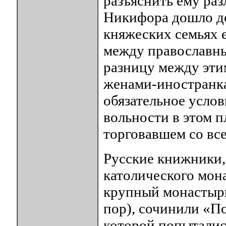
разъяснить ему ра
Никифора дошло до 
княжеских семьях е
между православны
разницу между эти
женами-иностранка
обязательное услов
вольности в этом п
торговавшем со вс
Русские книжники,
католического мон
крупный монастырь
пор), сочинили «П
которой попытались