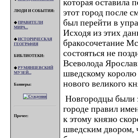
которая оставила п
этот город после 
ЛЮДИ И СОБЫТИЯ:
был перейти в упра
◆
ПРАВИТЕЛИ
МИРА...
Исходя из этих дан
◆
ИСТОРИЧЕСКАЯ
бракосочетание Мс
ГЕОГРАФИЯ
состояться не поздн
БИБЛИОТЕКИ:
Всеволода Ярослав
◆
РУМЯНЦЕВСКИЙ
шведскому королю 
МУЗЕЙ...
нового великого кн
Баннеры:
Новгородцы были з
городе правил име
Прочее:
к этому князю скоре
шведским двором, 