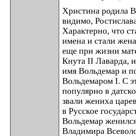
Христина родила Вс
видимо, Ростислава
Характерно, что с
имена и стали жен
еще при жизни мате
Кнута II Лаварда, 
имя Вольдемар и п
Вольдемаром I. С э
популярно в датск
звали жениха цар
в Русское государс
Вольдемар женился
Владимира Всеволо