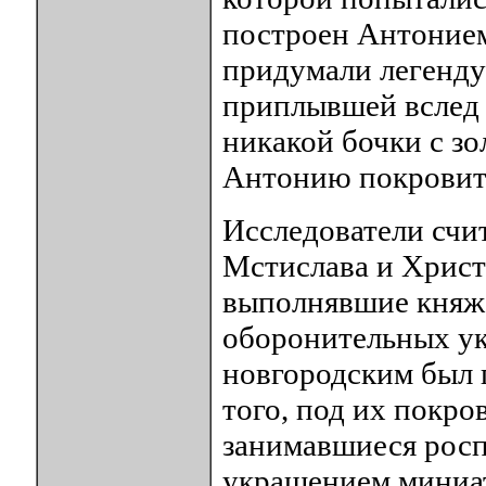
построен Антонием
придумали легенду
приплывшей вслед 
никакой бочки с зо
Антонию покровит
Исследователи счит
Мстислава и Христ
выполнявшие княже
оборонительных ук
новгородским был 
того, под их покр
занимавшиеся росп
украшением миниат