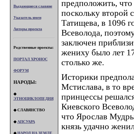
предположить, что
Выдающиеся славяне
поскольку второй с
Указатель имен
Татищева, в 1096 г
Авторы проекта
Всеволода, поэтому
заключен приблизит
Родственные проекты:
жениху было лет 17
ПОРТАЛ XPOHOC
столько же.
ФОРУМ
Историки предпола
НАРОДЫ:
Мстислава, в то вр
◆
принцессы решался 
ЭТНОЦИКЛОПЕДИЯ
Киевского Всеволод
◆ СЛАВЯНСТВО
что Ярослав Мудры
◆
АПСУАРА
князь удачно жени
◆
НАРОД НА ЗЕМЛЕ