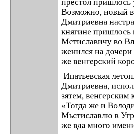
престол пришлось
Возможно, новый в
Дмитриевна настра
княгине пришлось 
Мстиславичу во Вл
женился на дочери 
же венгерский коро
Ипатьевская летопи
Дмитриевна, испол
зятем, венгерским 
«Тогда же и Волод
Мьстиславлю в Угры
же вда много имен