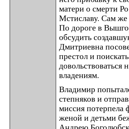
матери о смерти Ро
Мстиславу. Сам же 
По дороге в Вышго
обсудить создавшу
Дмитриевна посове
престол и поискать
довольствоваться 
владениям.
Владимир попыталс
степняков и отправ
миссия потерпела ф
женой и детьми бе
Андрею Боголюбско