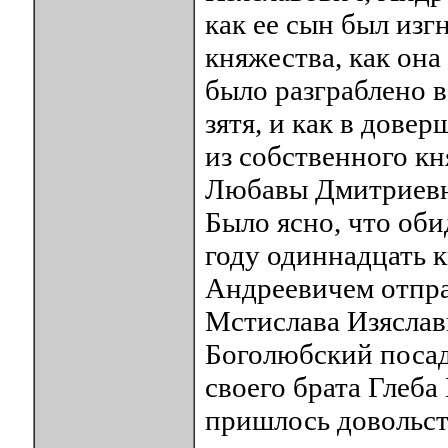
как ее сын был из
княжества, как она 
было разграблено в
зятя, и как в довер
из собственного кн
Любавы Дмитриевн
Было ясно, что оби
году одиннадцать к
Андреевичем отпра
Мстислава Изяслав
Боголюбский посад
своего брата Глеб
пришлось довольст