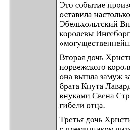
Это событие произ
оставила настолько
Эбельхольтский Ви
королевы Ингеборги
«могущественнейш
Вторая дочь Христ
норвежского корол
она вышла замуж за
брата Кнута Лавард
внуками Свена Стр
гибели отца.
Третья дочь Христ
с племянником виз