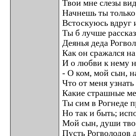
Твои мне слезы вид
Начнешь ты только 
Встоскуюсь вдруг и
Ты б лучше рассказ
Деянья деда Рогвол
Как он сражался на
И о любви к нему н
- О ком, мой сын, 
Что от меня узнать
Какие страшные м
Ты сим в Рогнеде п
Но так и быть; исп
Мой сын, души тво
Пусть Рогволодов д