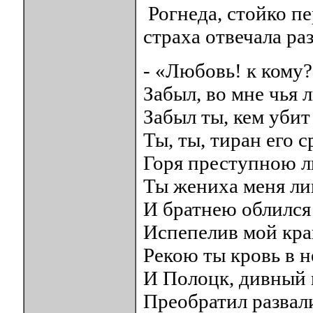
Рогнеда, стойко пе
страха отвечала р
- «Любовь! к кому?.
Забыл, во мне чья л
Забыл ты, кем убит 
Ты, ты, тиран его с
Горя преступною 
Ты жениха меня л
И братнею облился
Испепелив мой кра
Рекою ты кровь в 
И Полоцк, дивный 
Преобратил развали