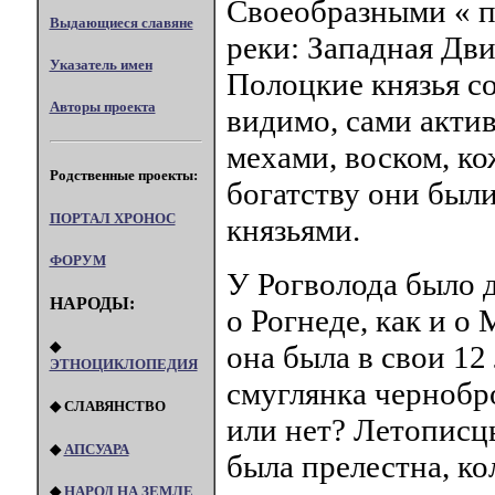
Своеобразными « 
Выдающиеся славяне
реки: Западная Дви
Указатель имен
Полоцкие князья с
Авторы проекта
видимо, сами актив
мехами, воском, ко
Родственные проекты:
богатству они был
ПОРТАЛ XPOHOC
князьями.
ФОРУМ
У Рогволода было д
НАРОДЫ:
о Рогнеде, как и о
◆
она была в свои 12
ЭТНОЦИКЛОПЕДИЯ
смуглянка чернобр
◆ СЛАВЯНСТВО
или нет? Летописцы
◆
АПСУАРА
была прелестна, ко
◆
НАРОД НА ЗЕМЛЕ