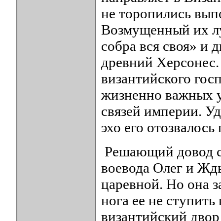
не торопились вып
Возмущенный их лу
собра вся своя» и 
древний Херсонес.
византийского госп
жизненно важных у
связей империи. Уд
эхо его отозвалось
Решающий довод сн
воевода Олег и Ждь
царевной. Но она за
нога ее не ступить
византийский двор