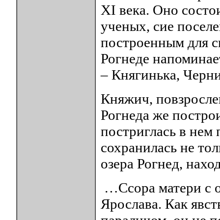
XI века. Оно состо
ученых, сие поселе
построенным для с
Рогнеде напоминае
– Княгинька, Черни
Княжич, повзросле
Рогнеда же постро
постриглась в нем 
сохранилась не тол
озера Рогнед, нахо
…Ссора матери с о
Ярослава. Как явст