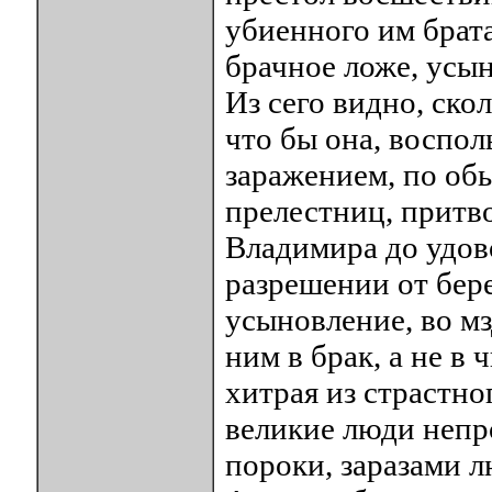
убиенного им брата
брачное ложе, усын
Из сего видно, ско
что бы она, воспол
заражением, по об
прелестниц, притв
Владимира до удово
разрешении от бер
усыновление, во мз
ним в брак, а не в
хитрая из страстно
великие люди непр
пороки, заразами 