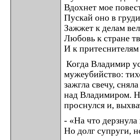
Вдохнет мое повес
Пускай оно в груд
Зажжет к делам вел
Любовь к стране т
И к притеснителям 
Когда Владимир ус
мужеубийство: тихо
зажгла свечу, сняла
над Владимиром. Н
проснулся и, выхва
- «На что дерзнула 
Но долг супруги, н