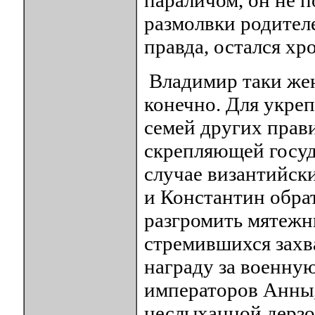
параличом, он не п
размолвки родителе
правда, остался хр
Владимир таки жен
конечно. Для укре
семей других прави
скрепляющей госуд
случае византийск
и Константин обра
разгромить мятежн
стремившихся захва
награду за военну
императоров Анны,
неслыханной дерзо