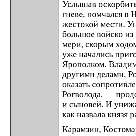
Услышав оскорбите
гневе, помчался в 
жестокой мести. У
большое войско из 
мери, скорым ходом
уже начались приго
Ярополком. Владим
другими делами, Р
оказать сопротивл
Рогволода, — продо
и сыновей. И униж
как назвала князя 
Карамзин, Костомар