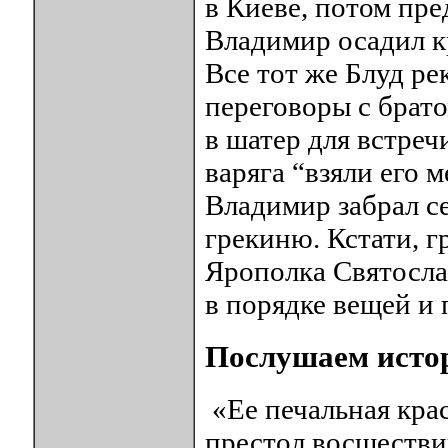
в Киеве, потом пре
Владимир осадил кр
Все тот же Блуд р
переговоры с брато
в шатер для встреч
варяга “взяли его 
Владимир забрал с
грекиню. Кстати, г
Ярополка Святосла
в порядке вещей и 
Послушаем истор
«Ее печальная крас
престол восшествии