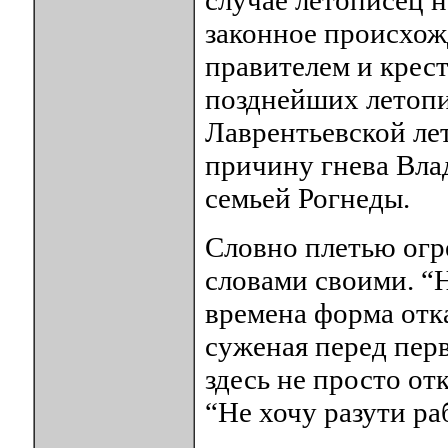
случае летописец н
законное происхож
правителем и крест
позднейших летопи
Лаврентьевской ле
причину гнева Вла
семьей Рогнеды.
Словно плетью огр
словами своими. “Н
времена форма отк
суженая перед пер
здесь не просто от
“Не хочу разути ра