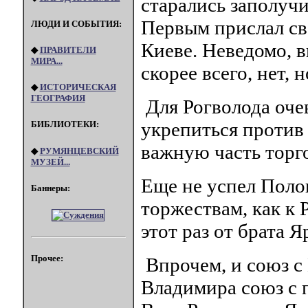
старались заполучи
Первым прислал св
ЛЮДИ И СОБЫТИЯ:
Киеве. Неведомо, в
◆
ПРАВИТЕЛИ
МИРА...
скорее всего, нет, н
◆
ИСТОРИЧЕСКАЯ
ГЕОГРАФИЯ
Для Рогволода оче
укрепиться против 
БИБЛИОТЕКИ:
важную часть торго
◆
РУМЯНЦЕВСКИЙ
МУЗЕЙ...
Еще не успел Поло
Баннеры:
торжествам, как к 
этот раз от брата 
Прочее:
Впрочем, и союз с 
Владимира союз с 