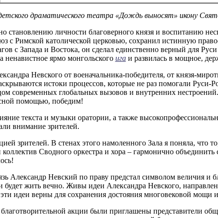
детского драматического театра «Дождь выносят» икону Свято
ено становлению личности благоверного князя и воспитанию не
з с Рим­ской ка­толи­чес­кой цер­ковью, сохранил истинную прав
гов с Запада и Востока, он сделал единственно верный для Рус
ла ненавистное ярмо монгольского
ига
и развилась в мощное, дер
ксандра Невского от военачальника-победителя, от князя-мирот
скрываются истоки процессов, которые не раз помогали Руси-Р
цом современных глобальных вызовов и внутренних нестроений.
бесной помощью, победим!
ияние текста и музыки оратории, а также высокопрофессиональ
ли внимание зрителей.
ией зрителей. В стенах этого намоленного Зала я поняла, что то
коллектив Сводного оркестра и хора – гармонично объединить 
ось!
ь Александр Невский по праву предстал символом величия и бл
 будет жить вечно. Живы идеи Александра Невского, направлен
 эти идеи верны для сохранения достояния многовековой мощи и
й благотворительной акции были приглашены представители об