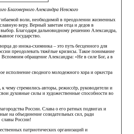
го Благоверного Александра Невского
сгибаемой воли, необходимой в преодолении жизненных
ославную веру. Верный заветам отца и дедов в
и выбор. Благодаря дальновидному решению Александра,
жавное государство.
ворца до инока-схимника – это путь бесценного для
оссии преодолевать тяжёлые кризисы. Такое понимание
 Вспомним обращение Александра: «Не в силе Бог, а в
ное исполнение сводного молодежного хора и оркестра
, к чему стремились авторы, режиссёр, руководители и
свои духовные силы и художественные способности во
агородства России. Слава о его ратных подвигах и
ные на объединение созидательных сил, ради
 славы России!
щественных патриотических организаций и