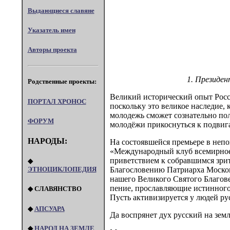
Выдающиеся славяне
Указатель имен
Авторы проекта
1. Президен
Родственные проекты:
Великий исторический опыт Росс
ПОРТАЛ XPOHOC
поскольку это великое наследие, 
молодежь сможет сознательно пол
ФОРУМ
молодёжи прикоснуться к подвиг
НАРОДЫ:
На состоявшейся премьере в неп
«Международный клуб всемирное 
приветствием к собравшимся зрит
◆
ЭТНОЦИКЛОПЕДИЯ
Благословению Патриарха Москов
нашего Великого Святого Благове
пение, прославляющие истинного 
◆ СЛАВЯНСТВО
Пусть активизируется у людей ру
◆
АПСУАРА
Да воспрянет дух русский на зем
◆
НАРОД НА ЗЕМЛЕ