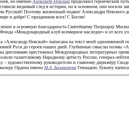
роев, но именно
Александр Невский
продолжил героический путь 
ставили видимый след в истории, но в основном, они носили з
ли Русской! Поэтому жизненный подвиг Александра Невского до
мире и добре! С праздником всех! С Богом!
вление и огромную благодарность Святейшему Патриарху Моско
Фонда «Международный клуб всемирное наследие» и от всех уча
 «Александр Невский» написана на текст моей одноименной по
Древней Руси до героев наших дней. Глубинные смыслы поэмы «
ены дипломами престижных Международных литературных преми
волили талантливому Народному артисту России, генерал-лейт
ику – художественному руководителю и главному дирижёру Свод
авалеру Ордена имени
М.А. Балакирева
Геннадию Лукину написат