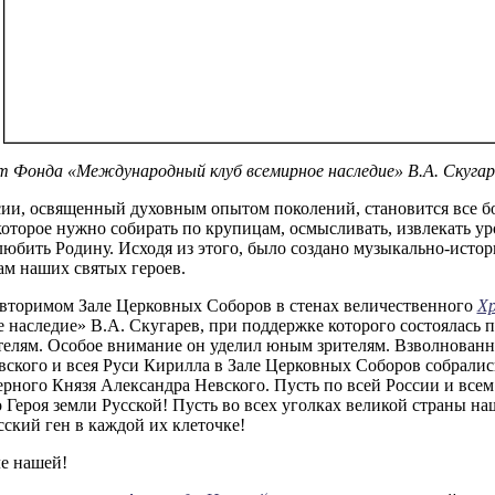
т Фонда «Международный клуб всемирное наследие» В.А. Скугар
ии, освященный духовным опытом поколений, становится все б
которое нужно собирать по крупицам, осмысливать, извлекать ур
юбить Родину. Исходя из этого, было создано музыкально-истор
ам наших святых героев.
овторимом Зале Церковных Соборов в стенах величественного
Хр
наследие» В.А. Скугарев, при поддержке которого состоялась п
елям. Особое внимание он уделил юным зрителям. Взволнованно 
ского и всея Руси Кирилла в Зале Церковных Соборов собралис
рного Князя Александра Невского. Пусть по всей России и всем
Героя земли Русской! Пусть во всех уголках великой страны наш
сский ген в каждой их клеточке!
ле нашей!