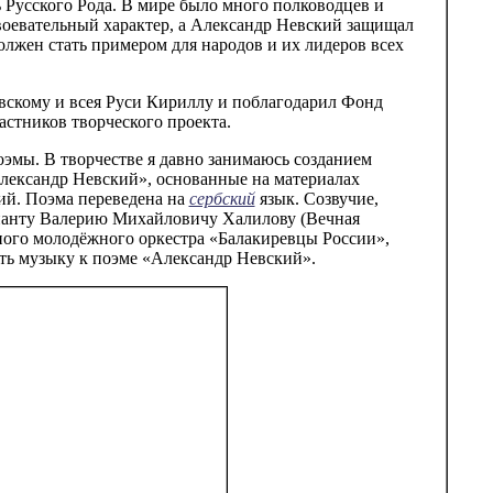
Русского Рода. В мире было много полководцев и
авоевательный характер, а Александр Невский защищал
лжен стать примером для народов и их лидеров всех
вскому и всея Руси Кириллу и поблагодарил Фонд
стников творческого проекта.
эмы. В творчестве я давно занимаюсь созданием
Александр Невский», основанные на материалах
й. Поэма переведена на
сербский
язык. Созвучие,
енанту Валерию Михайловичу Халилову (Вечная
ного молодёжного оркестра «Балакиревцы России»,
ь музыку к поэме «Александр Невский».