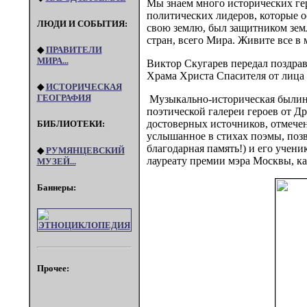
Мы знаем много исторических ге
политических лидеров, которые о
ЛЮДИ И СОБЫТИЯ:
свою землю, был защитником зем
стран, всего Мира. Живите все в 
◆
ПРАВИТЕЛИ
МИРА...
Виктор Скугарев передал поздра
Храма Христа Спасителя от лица 
◆
ИСТОРИЧЕСКАЯ
ГЕОГРАФИЯ
Музыкально-историческая былина
поэтической галереи героев от 
достоверных источников, отмеч
БИБЛИОТЕКИ:
услышанное в стихах поэмы, поз
благодарная память!) и его учен
◆
РУМЯНЦЕВСКИЙ
лауреату премии мэра Москвы, к
МУЗЕЙ...
Баннеры:
Прочее: