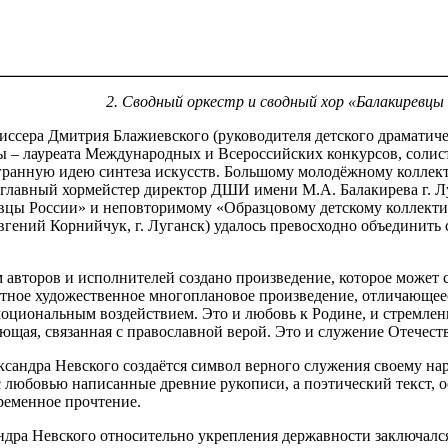
2. Сводный оркестр и сводный хор «Балакиревцы
ссера Дмитрия Блажиевского (руководителя детского драматичес
 – лауреата Международных и Всероссийских конкурсов, солист
гранную идею синтеза искусств. Большому молодёжному коллек
 главный хормейстер директор ДШИ имени М.А. Балакирева г. Л
вцы России» и неповторимому «Образцовому детскому коллекти
гений Корнийчук, г. Луганск) удалось превосходно объединить
авторов и исполнителей создано произведение, которое может
тное художественное многоплановое произведение, отличающеес
оциональным воздействием. Это и любовь к Родине, и стремлени
ющая, связанная с православной верой. Это и служение Отечеств
андра Невского создаётся символ вер­но­го служения своему нар
 любовью написанные древние рукописи, а поэтический текст, 
временное прочтение.
ндра Невского относительно укрепления державности заключалс