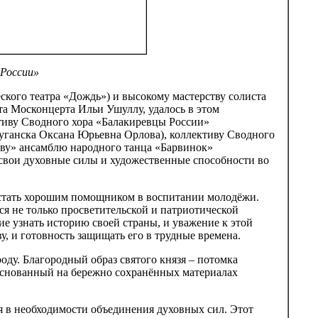
 России»
кого театра «Дождь») и высокому мастерству солиста
а Москонцерта Ильи Ушуллу, удалось в этом
тиву Сводного хора «Балакиревцы России»
уганска Оксана Юрьевна Орлова), коллективу Сводного
ву» ансамблю народного танца «Барвинок»
 свои духовные силы и художественные способности во
 стать хорошим помощником в воспитании молодёжи.
я не только просветительской и патриотической
е узнать историю своей страны, и уважение к этой
у, и готовность защищать его в трудные времена.
оду. Благородный образ святого князя – потомка
основанный на бережно сохранённых материалах
я в необходимости объединения духовных сил. Этот