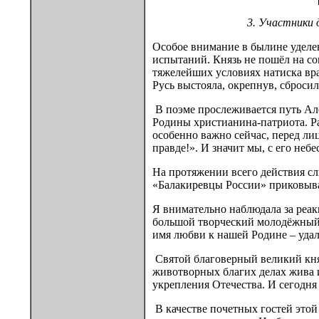
3. Участники 
Особое внимание в былине уде­л
испытаний. Князь не пошёл на сою
тяжелейших условиях натиска вра
Русь выстояла, окрепнув, сброси
В поэме прослеживается путь Але
Родины христианина-патриота. Ра
особенно важно сейчас, перед ли
правде!». И значит мы, с его не
На протяжении всего действия сл
«Балакиревцы России» приковыва
Я внимательно наблюдала за реакц
большой творческий молодёжный 
имя любви к нашей Родине – удал
Святой благоверный великий княз
животворных благих делах жива и
укрепления Отечества. И сегодня
В качестве почетных гостей это