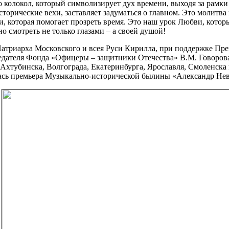
 колокол, который символизирует дух времени, выходя за рамки 
торические вехи, заставляет задуматься о главном. Это молитв
чи, которая помогает прозреть время. Это наш урок Любви, кото
о смотреть не только глазами – а своей душой!
атриарха Московского и всея Руси Кирилла, при поддержке Пр
едателя Фонда «Офицеры – защитники Отечества» В.М. Говорова
 Ахтубинска, Волгограда, Екатеринбурга, Ярославля, Смоленска 
ась премьера Музыкально-исторической былины «Александр Нев