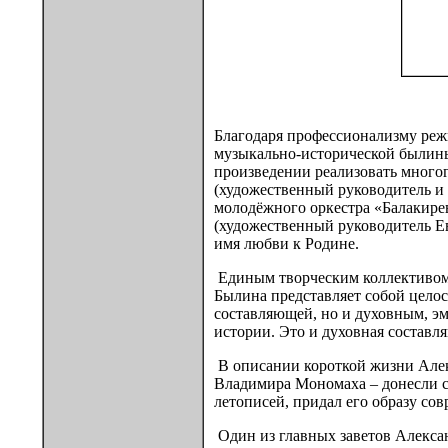
Благодаря профессионализму режи
музыкально-исторической былины
произведении реализовать много
(художественный руководитель и
молодёжного оркестра «Балакире
(художественный руководитель Ев
имя любви к Родине.
Единым творческим коллективом 
Былина представляет собой целос
составляющей, но и духовным, эм
истории. Это и духовная составля
В описании короткой жизни Алекс
Владимира Мономаха – донесли с
летописей, придал его образу со
Один из главных заветов Алекса