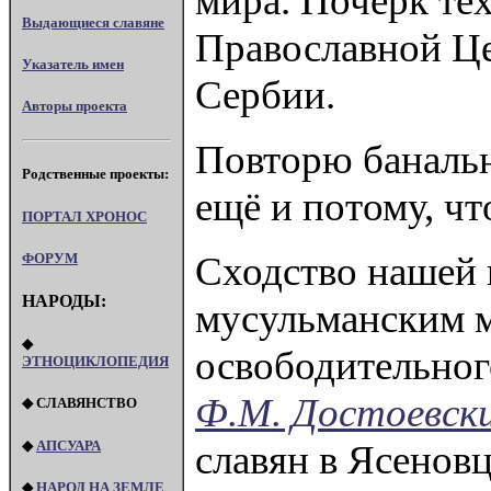
мира. Почерк те
Выдающиеся славяне
Православной Це
Указатель имен
Сербии.
Авторы проекта
Повторю банально
Родственные проекты:
ещё и потому, что
ПОРТАЛ XPOHOC
Сходство нашей 
ФОРУМ
НАРОДЫ:
мусульманским м
◆
освободительного
ЭТНОЦИКЛОПЕДИЯ
Ф.М. Достоевск
◆ СЛАВЯНСТВО
◆
АПСУАРА
славян в Ясеновц
◆
НАРОД НА ЗЕМЛЕ