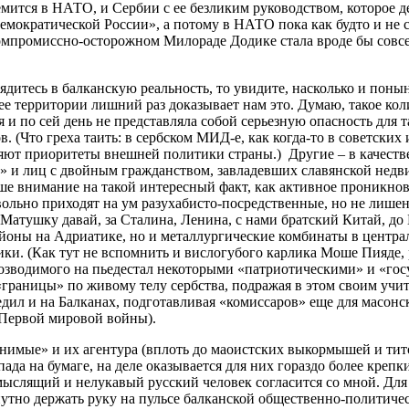
емится в НАТО, и Сербии с ее безликим руководством, которое
емократической России», а потому в НАТО пока как будто и не с
омпромиссно-осторожном Милораде Додике стала вроде бы совсем
ядитесь в балканскую реальность, то увидите, насколько и пон
ее территории лишний раз доказывает нам это. Думаю, такое кол
я и по сей день не представляла собой серьезную опасность для
. (Что греха таить: в сербском МИД-е, как когда-то в советских
ют приоритеты внешней политики страны.) Другие – в качестве
н» и лиц с двойным гражданством, завладевших славянской недви
 внимание на такой интересный факт, как активное проникнове
вольно приходят на ум разухабисто-посредственные, но не лиш
 Матушку давай, за Сталина, Ленина, с нами братский Китай, д
йоны на Адриатике, но и металлургические комбинаты в центра
ики. (Как тут не вспомнить и вислогубого карлика Моше Пияде, 
возводимого на пьедестал некоторыми «патриотическими» и «го
границы» по живому телу сербства, подражая в этом своим учит
едил и на Балканах, подготавливая «комиссаров» еще для масон
 Первой мировой войны).
нимые» и их агентура (вплоть до маоистских выкормышей и тит
да на бумаге, на деле оказывается для них гораздо более креп
слящий и нелукавый русский человек согласится со мной. Для 
утно держать руку на пульсе балканской общественно-политичес