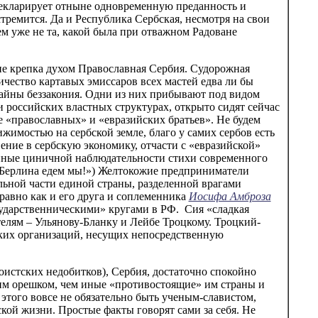
 декларирует отныне одновременную преданность и
тремится. Да и Республика Сербская, несмотря на свои
 уже не та, какой была при отважном Радоване
ыне крепка духом Православная Сербия. Судорожная
ичество картавых эмиссаров всех мастей едва ли бы
 тайны беззакония. Одни из них прибывают под видом
 и российских властных структурах, открыто сидят сейчас
 «православных» и «евразийских братьев». Не будем
жимостью на сербской земле, благо у самих сербов есть
ние в сербскую экономику, отчасти с «евразийской»
енные циничной наблюдательности стихи современного
о Берлина едем мы!») Желтокожие предприниматели
льной части единой страны, разделенной врагами
равно как и его друга и соплеменника
Иосифа Амброза
сударственническими» кругами в РФ. Сия «сладкая
елям – Ульянову-Бланку и Лейбе Троцкому. Троцкий-
ских организаций, несущих непосредственную
оистских недобитков), Сербия, достаточно спокойно
ким орешком, чем иные «противостоящие» им страны и
этого вовсе не обязательно быть ученым-славистом,
кой жизни. Простые факты говорят сами за себя. Не