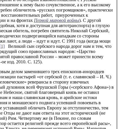
ношение к нему было сочувственное, а к его высокому
огребен обличитель «русских погромщиков», практически
 и восстановительных работ, приуроченных к
ции и на фронтах
Первой мировой войны
). С другой
удобная, хотя и доступная для автотранспорта) в глухую
ческая обитель, погребен святитель Николай Сербский,
риодически подвергающийся нападкам со стороны
и лают, а люди – идут и идут. С 1991 года (когда мощи
[1]
Великий сын сербского народа дорог нам и тем, что
 грядущий союз православных народов: «Царство
вятой православной России – может принести всему
е изд. 2010. С. 125).
ервым делом заменившего трех епископов-инородцев
зации пастырей «от сербской (т. е. славянской – И. Ч.)
человеческие» реверансы в сторону извечных
ый духовник всей Фрушской Горы («сербского Афона») в
ие Небесное, святой благоверный князь не оставил
 нам и наша славянская кровь, и арийские истоки
ения и монашеского подвига успевший повоевать в
е устававший обличать Европу за отступничество, тем
е Отцы не дают нам ответа на этот исторический (не
ий) Рим. Четвертому же (в Пекине, по словам
пор остается религией прежде всего европейской расы»,
и Христа, не перечеркнет истинной Веры. Напротив.