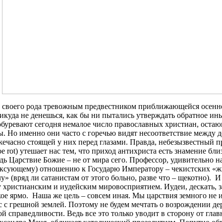
ее своего рода тревожным предвестником приближающейся осенн
икуда не денешься, как бы ни пытались утверждать обратное и
обуревают сегодня немалое число православных христиан, оста
ы. Но именно они часто с горечью видят несоответствие между 
жечасно стоящей у них перед глазами. Правда, небезызвестный 
е rot) утешает нас тем, что приход антихриста есть знамение б
ведь Царствие Божие – не от мира сего. Профессор, удивительн
лексующему) отношению к Государю Императору – чекистских «ж
 (вряд ли сатанистам от этого больно, разве что – щекотно). И 
христианским и иудейским мировосприятием. Иудеи, дескать, з
кое ярмо. Наша же цель – совсем иная. Мы царствия земного не 
нас с грешной землей. Поэтому не будем мечтать о возрождении д
й справедливости. Ведь все это только уводит в сторону от глав