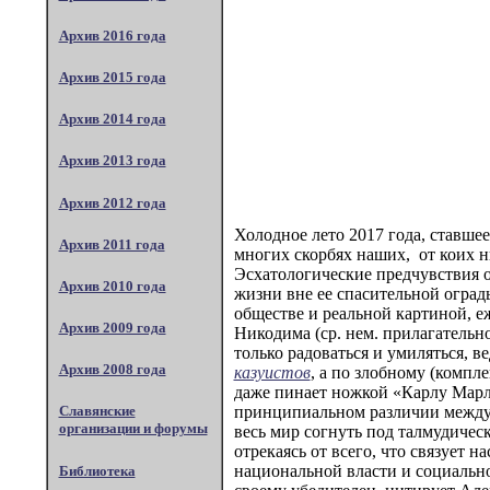
Архив 2016 года
Архив 2015 года
Архив 2014 года
Архив 2013 года
Архив 2012 года
Холодное лето 2017 года, ставш
Архив 2011 года
многих скорбях наших, от коих н
Эсхатологические предчувствия 
Архив 2010 года
жизни вне ее спасительной оград
обществе и реальной картиной, е
Архив 2009 года
Никодима (ср. нем. прилагательно
только радоваться и умиляться, 
Архив 2008 года
казуистов
, а по злобному (комп
даже пинает ножкой «Карлу Марлу»
принципиальном различии между 
Славянские
организации и форумы
весь мир согнуть под талмудичес
отрекаясь от всего, что связует 
национальной власти и социально
Библиотека