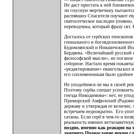
Не даст пристать к ней ближнево
ли гнусную мертвечину пытаются
распявших Спасителя поучают евро
святоотеческое наследие (помню,
переводчика, который фразу свт.
Досталось от сербских епископов
гениального и боговдохновенно
Будимлянский и Никшичский Иоан
Бердяева. «Величайший русский 
философской мысли», не поганое 
соборное. Настало время покаятьс
«редактирование» евангельских и
его соплеменникам было удобнее 
Не уподобимся ли мы в своей ревн
Поэтому сербы спешат успокоить 
гнезда Никодимова»: нет, не уп
Приморский Амфилохий (Радович) 
державу и утверждая ее величие,
встречаем неднократно. Его упо
сатаны. Если серб в чем-то и воз
реальность именно ветхозаветную
поздно, именно как реакция на х
заменить Православие неким с