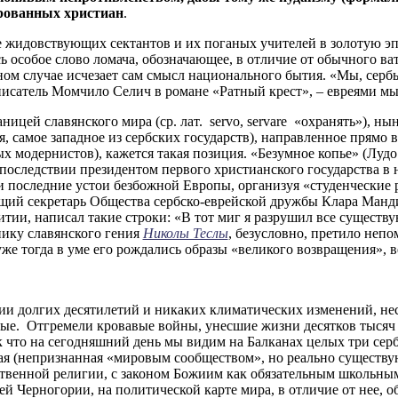
ированных христиан
.
де жидовствующих сектантов и их поганых учителей в золотую э
сь особое слово ломача, обозначающее, в отличие от обычного ват
ом случае исчезает сам смысл национального бытия. «Мы, сербы,
сатель Момчило Селич в романе «Ратный крест», – евреями мы 
ницей славянского мира (ср. лат. servo, servare «охранять»), н
я, самое западное из сербских государств), направленное прямо в
х модернистов), кажется такая позиция. «Безумное копье» (Лудо
впоследствии президентом первого христианского государства в 
 последние устои безбожной Европы, организуя «студенческие 
ущий секретарь Общества сербско-еврейской дружбы Клара Манд
тии, написал такие строки: «В тот миг я разрушил все существ
нику славянского гения
Николы Теслы
, безусловно, претило неп
же тогда в уме его рождались образы «великого возвращения», в
ии долгих десятилетий и никаких климатических изменений, не
ые. Отгремели кровавые войны, унесшие жизни десятков тысяч с
ак что на сегодняшний день мы видим на Балканах целых три сер
я (непризнанная «мировым сообществом», но реально существующ
ственной религии, с законом Божиим как обязательным школьным
 Черногории, на политической карте мира, в отличие от нее, 