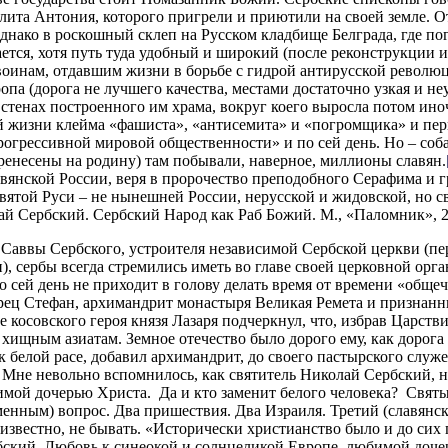
та Антония, которого пригрели и приютили на своей земле. От
Однако в роскошный склеп на Русском кладбище Белграда, где п
ается, хотя путь туда удобный и широкий (после реконструкции
оинам, отдавшим жизни в борьбе с гидрой антирусской револю
ропа (дорога не лучшего качества, местами достаточно узкая и не
стенах построенного им храма, вокруг коего выросла потом ино
й жизни клейма «фашиста», «антисемита» и «погромщика» и пе
огрессивной мировой общественности» и по сей день. Но – собак
енесены на родину) там побывали, наверное, миллионы славян.
авянской России, веря в пророчество преподобного Серафима и
вятой Руси – не нынешней России, нерусской и жидовской, но с
ай Сербский. Сербский Народ как Раб Божий. М., «Паломник», 2-о
я Саввы Сербского, устроителя независимой Сербской церкви (п
, сербы всегда стремились иметь во главе своей церковной органи
о сей день не приходит в голову делать время от времени «обще
рец Стефан, архимандрит монастыря Великая Ремета и признанн
 косовского героя князя Лазаря подчеркнул, что, избрав Царств
 хищным азиатам. Земное отечество было дорого ему, как дорога
 белой расе, добавил архимандрит, до своего пастырского служ
Мне невольно вспомнилось, как святитель Николай Сербский, н
имой дочерью Христа. Да и кто заменит белого человека? Святы
менным) вопрос. Два пришествия. Два Израиля. Третий (славянск
известно, не бывать. «Исторически христианство было и до сих 
ский. Любовь к синеокой и солнцеликой Европе, любимой дочер