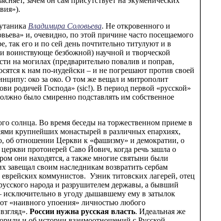
сняет, зачем он сам присутствует на экуменических
вия»).
путаника
Владимира Соловьева
. Не откровенного и
ьева» и, очевидно, по этой причине часто посещаемого
 так его и по сей день почтительно титулуют и в
е и воинствующе безбожной) научной и творческой
сти на могилах (предварительно повалив и поправ,
сятся к нам по-иудейски – и не погрешают против своей
инципу: око за око. О том же вещал и митрополит
и родичей Господа» (sic!). В период первой «русской»
должно было смиренно подставлять им собственное
ого солнца. Во время беседы на торжественном приеме в
телями крупнейших монастырей в различных епархиях,
, об отношении Церкви к «фашизму» и демократии, о
церкви протоиерей Саво Йович, когда речь зашла о
ром они находятся, а также многие святыни были
х завещал своим наследникам возвратить сербам
 еврейских коммунистов. Узник титовских лагерей, отец
русского народа и разрушителем державы, а бывший
 – исключительно в угоду дышавшему ему в затылок
в от «наивного упоения» личностью любого
взгляд».
России нужна русская власть
. Идеальная же
оворили и об истории взаимоотношений с Русской