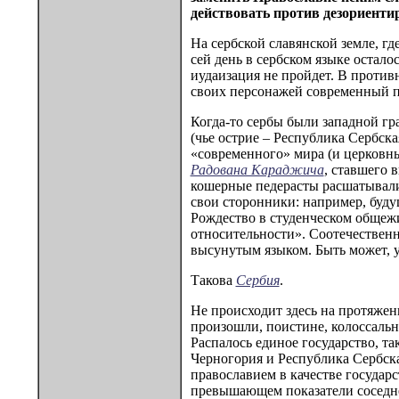
действовать против дезориент
На сербской славянской земле, г
сей день в сербском языке остало
иудаизация не пройдет. В противн
своих персонажей современный пи
Когда-то сербы были западной гра
(чье острие – Республика Сербска
«современного» мира (и церковны
Радована Караджича
, ставшего 
кошерные педерасты расшатывали
свои сторонники: например, буд
Рождество в студенческом общежи
относительности». Соотечествен
высунутым языком. Быть может, у
Такова
Сербия
.
Не происходит здесь на протяжен
произошли, поистине, колоссальн
Распалось единое государство, т
Черногория и Республика Сербска
православием в качестве государ
превышающем показатели соседней