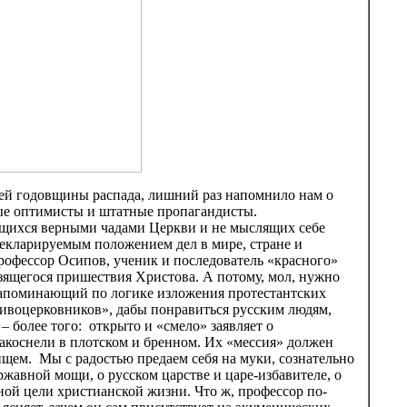
ей годовщины распада, лишний раз напомнило нам о
ные оптимисты и штатные пропагандисты.
ющихся верными чадами Церкви и не мыслящих себе
декларируемым положением дел в мире, стране и
профессор Осипов, ученик и последователь «красного»
лизящегося пришествия Христова. А потому, мол, нужно
о напоминающий по логике изложения протестантских
ивоцерковников», дабы понравиться русским людям,
– более того: открыто и «смело» заявляет о
акоснели в плотском и бренном. Их «мессия» должен
ищем. Мы с радостью предаем себя на муки, сознательно
ержавной мощи, о русском царстве и царе-избавителе, о
ной цели христианской жизни. Что ж, профессор по-