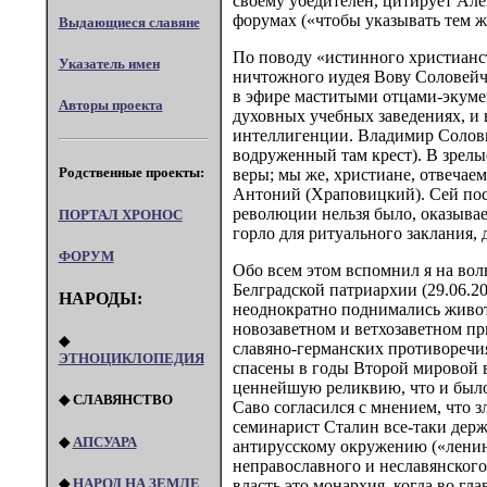
своему убедителен, цитирует Але
форумах («чтобы указывать тем ж
Выдающиеся славяне
По поводу «истинного христианст
Указатель имен
ничтожного иудея Вову Соловейч
в эфире маститыми отцами-экумен
Авторы проекта
духовных учебных заведениях, и 
интеллигенции. Владимир Соловье
водруженный там крест). В зрелы
Родственные проекты:
веры; мы же, христиане, отвечаем
Антоний (Храповицкий). Сей по
революции нельзя было, оказывае
ПОРТАЛ XPOHOC
горло для ритуального заклания,
ФОРУМ
Обо всем этом вспомнил я на вол
Белградской патриархии (29.06.2
НАРОДЫ:
неоднократно поднимались живот
новозаветном и ветхозаветном п
◆
славяно-германских противоречия
ЭТНОЦИКЛОПЕДИЯ
спасены в годы Второй мировой 
ценнейшую реликвию, что и было 
◆ СЛАВЯНСТВО
Саво согласился с мнением, что
семинарист Сталин все-таки держ
◆
АПСУАРА
антирусскому окружению («ленинг
неправославного и неславянского
◆
НАРОД НА ЗЕМЛЕ
власть это монархия, когда во г