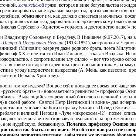
сточной,
манихейской
грязи, которая в виде богумильства и жид
 реанимировать ныне лукавые выкресты, призывающие отвергну
пейцев, объясняют им, как должно спасаться и молиться, посяга
 как пришлось властью, дарованной по архиерейскому благослов
 Николая Сербского «Христос – гордость и достоинство наше!» пе
 и Владимиру Соловьеву, и Бердяеву. В Никшиче (9.07.2017), на
го
Петра II Петровича Негоша
(1813–1851), митрополита Черног
никий (Мичович) одернул даже родного брата, поэта Милутин
философ ХХ столетия это Иван Ильин», — сказал Владыка. Не п
юдофильство, а сопротивление злу силою – вот что нужно сегод
я за вековое потворство древним христоненавистникам, за замут
стин в угоду нехристям и выкрестам (А. Мень, как известно, пр
войти в Церковь Христову).
ости тем же иудеям? Вопрос сей в последнее время все чаще зву
«русского брата» и «новозаветного ревнителя» профессора Осип
одобимся. Выдающийся современный богослов и великий пастырь
в своей работе «Святой Петр Цетинский и война» дал исчерпыв
 христианин уповает на Бога и правду Божию. «Правда Божия» —
требляет и великий Негош в «Луче микрокосма»
[2]
, поэме, опис
вращался в ветхозаветную кровавую реальность на протяжении св
, а не иудейскую, беззаконную.
Полагаю, профессор Осипов знае
ристианство. Знать-то он знает. Но об этом как раз и не гово
люнявым непротивленством, дабы тому же иудаизму (формал