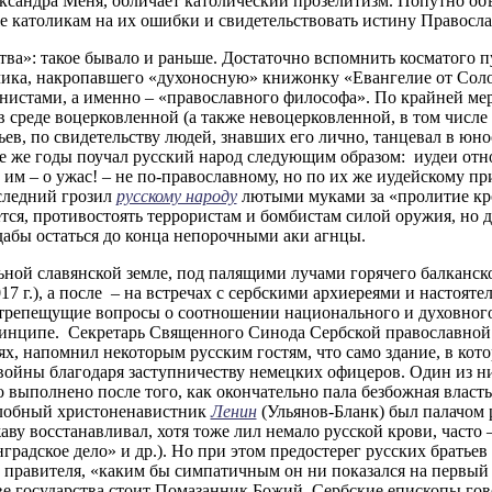
ксандра Меня, обличает католический прозелитизм. Попутно объя
е католикам на их ошибки и свидетельствовать истину Правосла
ва»: такое бывало и раньше. Достаточно вспомнить косматого 
ика, накропавшего «духоносную» книжонку «Евангелие от Солов
истами, а именно – «православного философа». По крайней мере,
в среде воцерковленной (а также невоцерковленной, в том числ
в, по свидетельству людей, знавших его лично, танцевал в юно
е же годы поучал русский народ следующим образом: иудеи отно
 им – о ужас! – не по-православному, но по их же иудейскому пр
следний грозил
русскому народу
лютыми муками за «пролитие кров
тся, противостоять террористам и бомбистам силой оружия, но 
 дабы остаться до конца непорочными аки агнцы.
ьной славянской земле, под палящими лучами горячего балканск
017 г.), а после – на встречах с сербскими архиереями и настоя
репещущие вопросы о соотношении национального и духовного
ринципе. Секретарь Священного Синода Сербской православной 
х, напомнил некоторым русским гостям, что само здание, в кото
войны благодаря заступничеству немецких офицеров. Один из ни
выполнено после того, как окончательно пала безбожная власть
 злобный христоненавистник
Ленин
(Ульянов-Бланк) был палачом 
аву восстанавливал, хотя тоже лил немало русской крови, часто
радское дело» и др.). Но при этом предостерег русских братье
 правителя, «каким бы симпатичным он ни показался на первый 
лаве государства стоит Помазанник Божий. Сербские епископы г