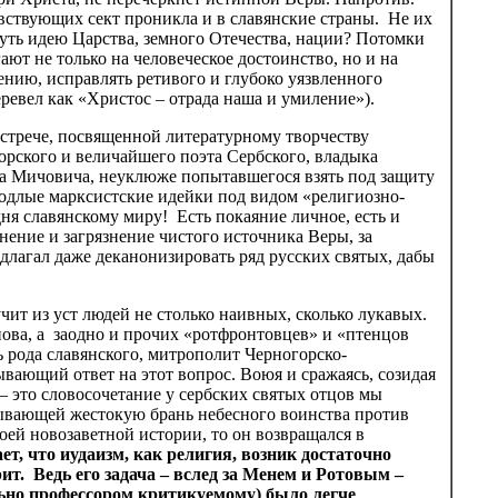
овствующих сект проникла и в славянские страны. Не их
ть идею Царства, земного Отечества, нации? Потомки
ют не только на человеческое достоинство, но и на
ению, исправлять ретивого и глубоко уязвленного
ревел как «Христос – отрада наша и умиление»).
 встрече, посвященной литературному творчеству
орского и величайшего поэта Сербского, владыка
а Мичовича, неуклюже попытавшегося взять под защиту
одлые марксистские идейки под видом «религиозно-
ня славянскому миру! Есть покаяние личное, есть и
нение и загрязнение чистого источника Веры, за
едлагал даже деканонизировать ряд русских святых, дабы
чит из уст людей не столько наивных, сколько лукавых.
ова, а заодно и прочих «ротфронтовцев» и «птенцов
 рода славянского, митрополит Черногорско-
ающий ответ на этот вопрос. Воюя и сражаясь, созидая
 это словосочетание у сербских святых отцов мы
ывающей жестокую брань небесного воинства против
оей новозаветной истории, то он возвращался в
т, что иудаизм, как религия, возник достаточно
рит. Ведь его задача – вслед за Менем и Ротовым –
ьно профессором критикуемому) было легче