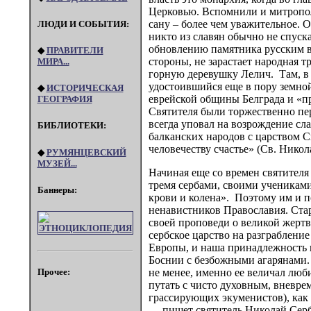
Церковью. Вспомнили и митрополи
сану – более чем уважительное. 
ЛЮДИ И СОБЫТИЯ:
никто из славян обычно не спуск
обновлению памятника русским в
◆
ПРАВИТЕЛИ
стороны, не зарастает народная т
МИРА...
горную деревушку Лелич. Там, в 
удостоившийся еще в пору земно
◆
ИСТОРИЧЕСКАЯ
еврейской общины Белграда и «пр
ГЕОГРАФИЯ
Святителя были торжественно пер
всегда уповал на возрождение сл
БИБЛИОТЕКИ:
балканских народов с царством С
человечеству счастье» (Св. Никол
◆
РУМЯНЦЕВСКИЙ
МУЗЕЙ...
Начиная еще со времен святител
тремя сербами, своими учениками)
Баннеры:
крови и колена». Поэтому им и п
ненавистников Православия. Ста
своей проповеди о великой жертве
сербское царство на разграбление
Европы, и наша принадлежность к
Боснии с безбожными агарянами. 
Прочее:
не менее, именно ее величал люб
путать с чисто духовным, вневре
грассирующих экуменистов), как 
— пишет святитель Николай Серб