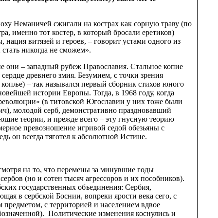
поху Неманичей сжигали на кострах как сорную траву (по
ра, именно тот костер, в который бросали еретиков)
 нация витязей и героев, – говорит устами одного из
стать никогда не сможем».
ыне они – западный рубеж Православия. Стальное копие
 сердце древнего змия. Безумием, с точки зрения
 копље) – так назывался первый сборник стихов юного
новейшей истории Европы. Тогда, в 1968 году, когда
революции» (в титовской Югославии у них тоже были
ич), молодой серб, демонстративно праздновавший
ующие теории, и прежде всего – эту гнусную теорию
омерное превозношение игривой седой обезьяны с
едь он всегда тяготел к абсолютной Истине.
смотря на то, что перемены за минувшие годы
ербов (но и сотен тысяч агрессоров и их пособников).
бских государственных объединения: Сербия,
ая в сербской Боснии, вопреки ярости века сего, с
 предметом, с территорией и населением вдвое
обозначенной). Политические изменения коснулись и