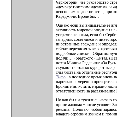
Черногории, чье руководство стр
«демократическим идеалам», и «д
неоспоримые достоинства, при к
Караджиче. Вроде бы…
Однако если вы внимательнее вгл
активность мировой закулисы на 
устремилось сюда, если бы Серби
западных советников и инвесторов
иностранные граждане и определя
сейчас перечислять всех «россия
подробные списки. Обратим лучше
подачи… «братского» Китая. (Не
поэта Милича Радевича: «За Русь
скупают не только куроротные ра
славянства на отдельные республ
Тито
, в последнее время вновь 
парочка» намеренно прочертила «
Бронштейн, кстати, изрядно насл
ответственность за развязывание
Но как бы ни тужились «вечно го
принимающая многие условия Запа
режимы. Полагаю, любой здравомы
владеть сербским языком и помин