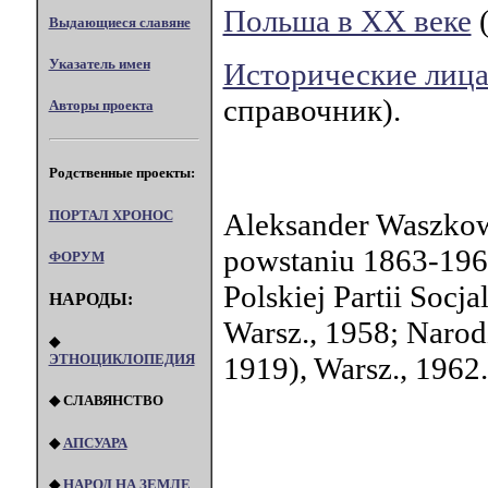
Польша в XX веке
(
Выдающиеся славяне
Указатель имен
Исторические лиц
справочник).
Авторы проекта
Родственные проекты:
ПОРТАЛ XPOHOC
Aleksander Waszkows
powstaniu 1863-1964
ФОРУМ
Polskiej Partii Socj
НАРОДЫ:
Warsz., 1958; Narod
◆
1919), Warsz., 1962.
ЭТНОЦИКЛОПЕДИЯ
◆ СЛАВЯНСТВО
◆
АПСУАРА
◆
НАРОД НА ЗЕМЛЕ