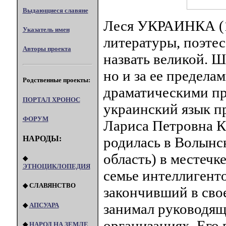
Выдающиеся славяне
Леся УКРАИНКА (1
Указатель имен
литературы, поэте
Авторы проекта
назвать великой. Ш
но и за ее предела
Родственные проекты:
драматическими пр
ПОРТАЛ XPOHOC
украинский язык п
ФОРУМ
Лариса Петровна К
НАРОДЫ:
родилась в Волынс
область) в местечк
◆
ЭТНОЦИКЛОПЕДИЯ
семье интеллигенто
◆ СЛАВЯНСТВО
закончивший в сво
занимал руководящ
◆
АПСУАРА
организациях. Его
◆
НАРОД НА ЗЕМЛЕ