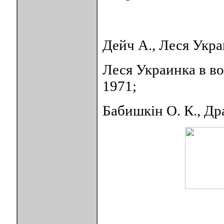
Дейч А., Леся Украи
Леся Украинка в в
1971;
Бабишкiн О. К., Дра