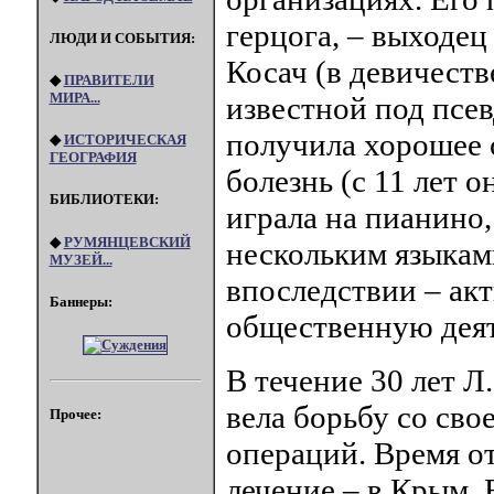
герцога, – выходец
ЛЮДИ И СОБЫТИЯ:
Косач (в девичеств
◆
ПРАВИТЕЛИ
МИРА...
известной под псе
получила хорошее 
◆
ИСТОРИЧЕСКАЯ
ГЕОГРАФИЯ
болезнь (с 11 лет 
БИБЛИОТЕКИ:
играла на пианино,
◆
РУМЯНЦЕВСКИЙ
нескольким языками
МУЗЕЙ...
впоследствии – ак
Баннеры:
общественную деят
В течение 30 лет 
вела борьбу со сво
Прочее:
операций. Время от
лечение – в Крым, 