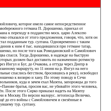
ойловичу, которое имело самое непосредственное
равобережного гетмана П. Дорошенко, приехал от
мана к переходу в подданство моск. царю Алексею
ко отказался от этого предложения, говоря, что, хотя он
у стал подданным тур. султана. Одновременно с таким
динив к ним 4 тыс. находившихся при гетмане татар,
рошенко, но после того как Ромодановский и Самойлович
два спасся. Тогда Дорошенко, в надежде на быструю
 которых должен был доставить по назначению ротмистр
з Ингул и Буг, до Очакова, а оттуда через Днепр в
азанному маршруту, но 11 июня на р. Ингул на него
альные спаслись бегством, бросившись в реку), освободил
рошенко к визирю и хану. По этому поводу в Сечи
евольников, куда и зачем ехал Мазепа, запорожцы до того
Панове братья, просим вас, не убивайте этого человека,
ён. После этого Сирко приказал надеть на Мазепу
чи в Москву. По версии малорус. летописца Величко,
щё до его войны с Самойловичем и свезённые в
увшему тур. султану.