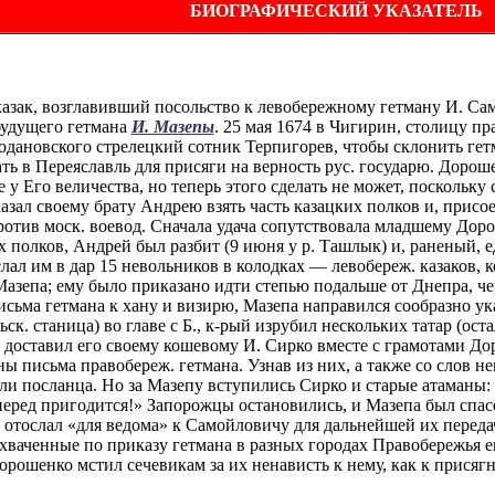
БИОГРАФИЧЕСКИЙ УКАЗАТЕЛЬ
зак, возглавивший посольство к левобережному гетману И. Сам
будущего гетмана
И. Мазепы
. 25 мая 1674 в Чигирин, столицу п
модановского стрелецкий сотник Терпигорев, чтобы склонить гет
ь в Переяславль для присяги на верность рус. государю. Дорошен
е у Его величества, но теперь этого сделать не может, поскольк
зал своему брату Андрею взять часть казацких полков и, присое
против моск. воевод. Сначала удача сопутствовала младшему До
х полков, Андрей был разбит (9 июня у р. Ташлык) и, раненый, е
слал им в дар 15 невольников в колодках — левобереж. казаков,
зепа; ему было приказано идти степью подальше от Днепра, чере
исьма гетмана к хану и визирю, Мазепа направился сообразно ук
ск. станица) во главе с Б., к-рый изрубил нескольких татар (ост
и доставил его своему кошевому И. Сирко вместе с грамотами До
ны письма правобереж. гетмана. Узнав из них, а также со слов н
и посланца. Но за Мазепу вступились Сирко и старые атаманы: «
перед пригодится!» Запорожцы остановились, и Мазепа был спас
 отослал «для ведома» к Самойловичу для дальнейшей их переда
ваченные по приказу гетмана в разных городах Правобережья е
рошенко мстил сечевикам за их ненависть к нему, как к присягн