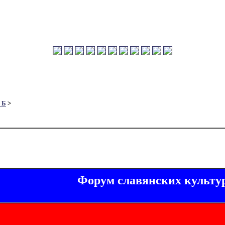
 Б
>
Форум славянских культу