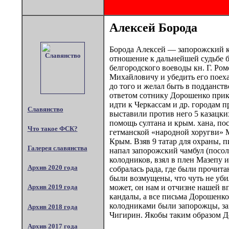
Алексей Борода
Борода Алексей — запорожский ка
отношение к дальнейшей судьбе 
белгородского воеводы кн. Г. Ро
Михайловичу и убедить его поехат
до того и желал быть в подданств
ответом сотнику Дорошенко прика
идти к Черкассам и др. городам 
Славянство
выставили против него 5 казацки
помощь султана и крым. хана, по
Что такое ФСК?
гетманской «народной хоругви» Ма
Крым. Взяв 9 татар для охраны, п
Галерея славянства
напал запорожский чамбул (посоль
колодников, взял в плен Мазепу 
Архив 2020 года
собралась рада, где были прочита
были возмущены, что чуть не убил
может, он нам и отчизне нашей в
Архив 2019 года
кандалы, а все письма Дорошенко
колодниками были запорожцы, зах
Архив 2018 года
Чигирин. Якобы таким образом До
Архив 2017 года