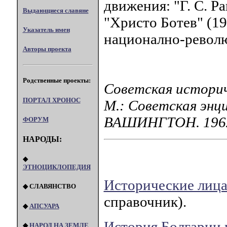
движения: "Г. С. Ра
Выдающиеся славяне
"Христо Ботев" (19
Указатель имен
национално-револю
Авторы проекта
Родственные проекты:
Советская историч
ПОРТАЛ XPOHOC
М.: Советская энц
ВАШИНГТОН. 196
ФОРУМ
НАРОДЫ:
◆
ЭТНОЦИКЛОПЕДИЯ
Исторические лица
◆ СЛАВЯНСТВО
справочник).
◆
АПСУАРА
История Болгарии 
◆
НАРОД НА ЗЕМЛЕ