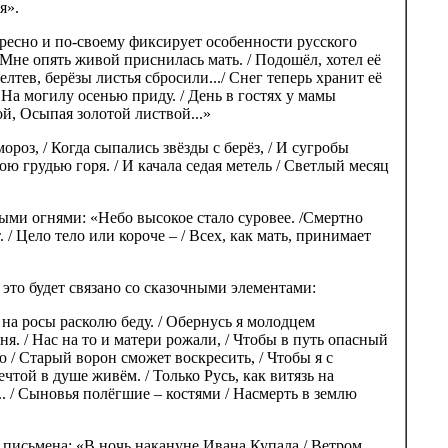
я».
ресно и по-своему фиксирует особенности русского
Мне опять живой приснилась мать. / Подошёл, хотел её
желтев, берёзы листья сбросили.../ Снег теперь хранит её
 На могилу осенью приду. / День в гостях у мамы
й, Осыпая золотой листвой...»
роз, / Когда сыпались звёзды с берёз, / И сугробы
ною грудью горя. / И качала седая метель / Светлый месяц
ыми огнями: «Небо высокое стало суровее. /Смертно
/ Цело тело или короче – / Всех, как мать, принимает
это будет связано со сказочными элементами:
 на росы расколю беду. / Обернусь я молодцем
ня. / Нас на то и матери рожали, / Чтобы в путь опасный
 / Старый ворон сможет воскресить, / Чтобы я с
чтой в душе живём. / Только Русь, как витязь на
.. / Сыновья полёгшие – костями / Насмерть в землю
 письмена: «В ночь накануне Ивана Купала / Ветром