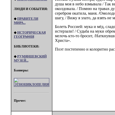
душа моя в небо взмывала / Так в
околдовала. / Помню на травах ду
ЛЮДИ И СОБЫТИЯ:
серебром окатила, маня. /Омолод
шагу, / Вижу я злато, да взять не
◆
ПРАВИТЕЛИ
МИРА...
Болеть Россией: мука и мёд, сла
истерзали! / Судьба на муки обрек
◆
ИСТОРИЧЕСКАЯ
мелочь кто-то бросит, /Наткнувши
ГЕОГРАФИЯ
Христа».
БИБЛИОТЕКИ:
Поэт постепенно и колоритно рас
◆
РУМЯНЦЕВСКИЙ
МУЗЕЙ...
Баннеры:
Прочее: