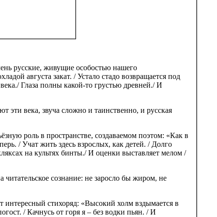
чень русские, живущие особостью нашего
хладой августа закат. / Устало стадо возвращается под
века./ Глаза полны какой-то грустью древней./ И
т эти века, звуча сложно и таинственно, и русская
ёзную роль в пространстве, создаваемом поэтом: «Как в
ерь. / Учат жить здесь взрослых, как детей. / Долго
 кляксах на культях бинты./ И оценки выставляет мелом /
 читательское сознание: не заросло бы жиром, не
ет интересный стихоряд: «Высокий холм вздымается в
гост. / Качнусь от горя я – без водки пьян. / И