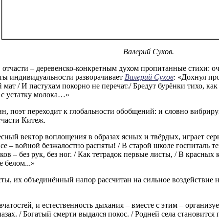
Валерий Сухов.
 отчасти – деревенско-конкретным духом пропитанные стихи: о
ты индивидуальности разворачивает
Валерий Сухов
: «Дохнул про
мат / И пастухам покорно не перечат./ Бредут бурёнки тихо, как 
в с устатку молока…»
н, поэт переходит к глобальности обобщений: и словно вибрирую
тчасти Китеж.
ный вектор воплощения в образах ясных и твёрдых, играет серь
Все – войной безжалостно распяты! / В старой школе госпиталь теп
ов – без рук, без ног. / Как тетрадок первые листы, / В красных
 белом...»
ы, их объединённый напор рассчитан на сильное воздействие на
чатостей, и естественность дыхания – вместе с этим – организу
азах. / Богатый смерти выдался покос. / Родней села становится по