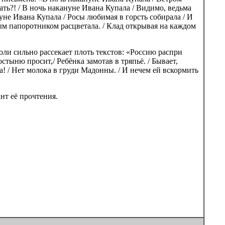
тать?! / В ночь накануне Ивана Купала / Видимо, ведьма
нуне Ивана Купала / Росы любимая в горсть собирала / И
ым папоротником расцветала. / Клад открывая на каждом
оли сильно рассекает плоть текстов: «Россию распри
стыню просит,/ Ребёнка замотав в тряпьё. / Бывает,
а! / Нет молока в груди Мадонны. / И нечем ей вскормить
нт её прочтения.