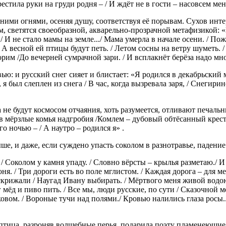
стила руки на груди родня – / И ждёт не в гости – насовсем мен
ими огнями, осеняя душу, соответствуя её порывам. Сухов инте
м, светятся своеобразной, акварельно-прозрачной метафизикой: «
. / И не стало мамы на земле.../ Мама умерла в начале осени. / По
А весной ей птицы будут петь. / Летом сосны на ветру шуметь. /
рим /До вечерней сумрачной зари. / И всплакнёт берёза надо мно
: и русский снег сияет и блистает: «Я родился в декабрьский мо
 я был слеплен из снега / В час, когда вызревала заря, / Снегири
е будут космосом отчаяния, хоть разумеется, отливают печальн
 в мёрзлые комья надгробия /Комлем – дубовый обтёсанный крест. 
го ночью – / А наутро – родился я» .
е, и даже, если суждено упасть соколом в разнотравье, падение 
 / Соколом у камня упаду. / Словно вёрсты – крылья разметаю./ И
я. / Три дороги есть во поле мглистом. / Каждая дорога – для ме
скрижали / Наугад Ивану выбирать. / Мёртвого меня живой водою
мёд и пиво пить. / Все мы, люди русские, по сути / Сказочной ме
оковом. / Вороные тучи над полями./ Кровью налились глаза росы.
-птица, разроняв волшебные перья, подарила поэту пламенеющие