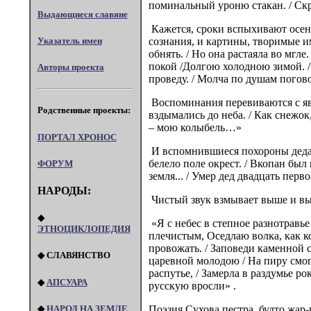
поминальный уроню стакан. / Скре
Выдающиеся славяне
Кажется, сроки вспыхивают осенн
Указатель имен
сознания, и картины, творимые и
обнять. / Но она растаяла во мгле
покой /Долгою холодною зимой. / 
Авторы проекта
проведу. / Молча по душам погово
Воспоминания перевиваются с явью
Родственные проекты:
вздымались до неба. / Как снежок,
– мою колыбель…»
ПОРТАЛ XPOHOC
И вспомнившиеся похороны деда н
белело поле окрест. / Вкопан был
ФОРУМ
земля... / Умер дед двадцать перво
НАРОДЫ:
Чистый звук взмывает выше и выш
◆
«Я с небес в степное разнотравье
ЭТНОЦИКЛОПЕДИЯ
плечистым, Оседлаю волка, как кон
провожать. / Заповеди каменной 
◆ СЛАВЯНСТВО
царевной молодою / На пиру смог 
распутье, / Замерла в раздумье р
◆
АПСУАРА
русскую вросли» .
◆
НАРОД НА ЗЕМЛЕ
Поэзия Сухова пестра, будто жар