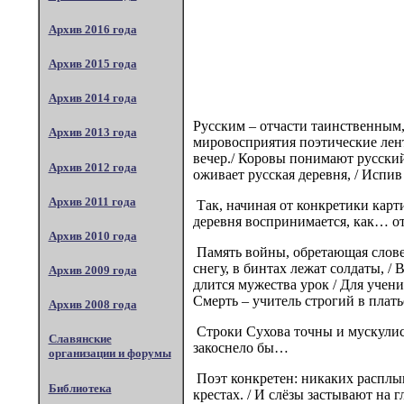
Архив 2016 года
Архив 2015 года
Архив 2014 года
Русским – отчасти таинственным,
Архив 2013 года
мировосприятия поэтические лен
вечер./ Коровы понимают русский 
Архив 2012 года
оживает русская деревня, / Испи
Архив 2011 года
Так, начиная от конкретики карти
деревня воспринимается, как… о
Архив 2010 года
Память войны, обретающая словес
снегу, в бинтах лежат солдаты, / 
Архив 2009 года
длится мужества урок / Для ученик
Смерть – учитель строгий в платье
Архив 2008 года
Строки Сухова точны и мускулист
Славянские
закоснело бы…
организации и форумы
Поэт конкретен: никаких расплыв
Библиотека
крестах. / И слёзы застывают на гл