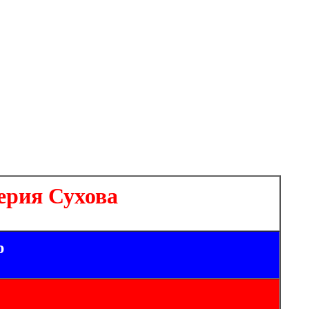
ерия Сухова
р