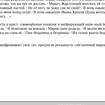
ысоко, что костру не достать. / Может, Жар-птицей хотелось ей с
хмяный настой. / Не от него ли хожу сам не свой? / В ночь нака
ил меня холод огня! / В ночь накануне Ивана Купала /Душа жёлт
 могу…»
дость и крест: совмещённые понятия: и вибрирующий нерв оной б
ла. / И беженкою на вокзале / Мария сына родила. / И молча мило
сь на глаза её. / Они бездомны и бездонны. / Их солью выела бед
шифровывает своё «я», предлагая реальности собственный вариа