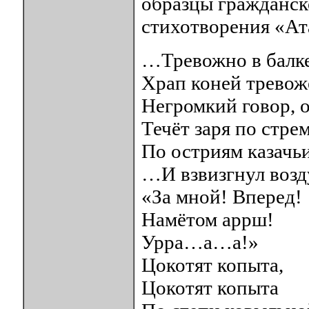
образцы гражданск
стихотворения «Ат
…Тревожно в балке
Храп коней тревож
Негромкий говор, 
Течёт заря по стре
По остриям казачь
…И взвизгнул возд
«За мной! Вперед!
Намётом аррш!
Урра…а…а!»
Цокотят копыта,
Цокотят копыта