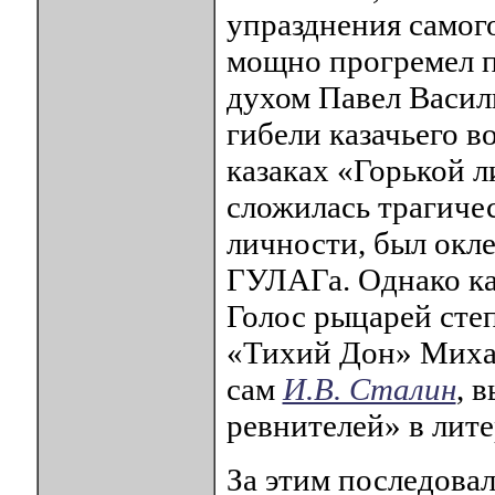
упразднения самого
мощно прогремел п
духом Павел Васил
гибели казачьего в
казаках «Горькой 
сложилась трагичес
личности, был окле
ГУЛАГа. Однако каз
Голос рыцарей сте
«Тихий Дон» Михаи
сам
И.В. Сталин
, 
ревнителей» в лите
За этим последовал