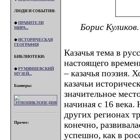
ЛЮДИ И СОБЫТИЯ:
◆
ПРАВИТЕЛИ
Борис Куликов
МИРА...
◆
ИСТОРИЧЕСКАЯ
ГЕОГРАФИЯ
Казачья тема в рус
БИБЛИОТЕКИ:
настоящего времен
◆
РУМЯНЦЕВСКИЙ
– казачья поэзия. Х
МУЗЕЙ...
казачьи историчес
Баннеры:
значительное место
начиная с 16 века.
других регионах т
конечно, развивала
Прочее:
успешно, как в ро