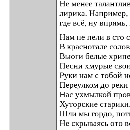
Не менее талантли
лирика. Например,
где всё, ну впрямь
Нам не пели в сто 
В краснотале солов
Вьюги белые хрип
Песни хмурые свои
Руки нам с тобой н
Переулком до реки
Нас ухмылкой про
Хуторские старики
Шли мы гордо, пот
Не скрываясь ото в