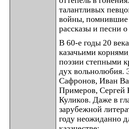
оттепель в гонения
талантливых певцов
войны, помнившие 
рассказы и песни о
В 60-е годы 20 век
казачьими корнями
поэзии степными к
дух вольнолюбия. 
Сафронов, Иван Ва
Примеров, Сергей 
Куликов. Даже в г
зарубежной литера
году неожиданно дл
казачестве: