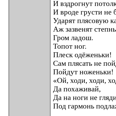
И вздрогнут потолк
И вроде грусти не 
Ударят плясовую ка
Аж зазвенят степн
Гром ладош.
Топот ног.
Плеск одёженьки!
Сам плясать не пой
Пойдут ноженьки!
«Ой, ходи, ходи, х
Да похаживай,
Да на ноги не гляди
Под гармонь подла