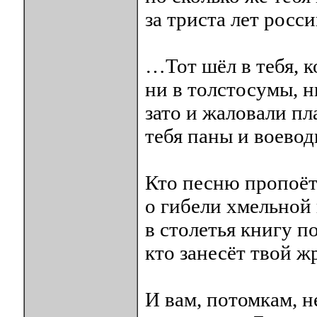
за триста лет росс
…Тот шёл в тебя, к
ни в толстосумы, н
зато и жаловали п
тебя паны и воевод
Кто песню пропоё
о гибели хмельной
в столетья книгу 
кто занесёт твой 
И вам, потомкам, н