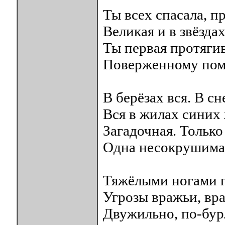
Ты всех спасала, п
Великая и в звёзда
Ты первая протягив
Поверженному помо
В берёзах вся. В с
Вся в жилах сини
Загадочная. Только
Одна несокрушимая
Тяжёлыми ногами 
Угрозы вражьи, вр
Двужильно, по-бур