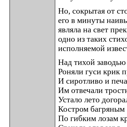
Но, сокрытая от ст
его в минуты наив
являла на свет пре
одно из таких стих
исполняемой изве
Над тихой заводью
Роняли гуси крик 
И сиротливо и печ
Им отвечали трост
Устало лето догора
Костром багряным с
По гибким лозам к