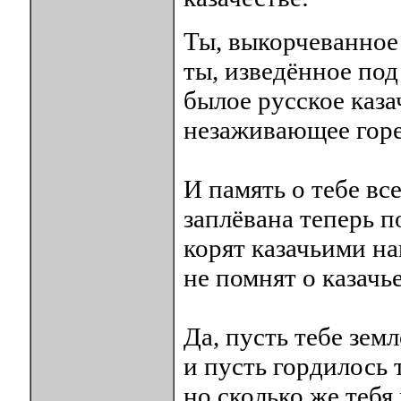
Ты, выкорчеванное
ты, изведённое под
былое русское каза
незаживающее горе
И память о тебе вс
заплёвана теперь п
корят казачьими на
не помнят о казач
Да, пусть тебе зем
и пусть гордилось 
но сколько же тебя