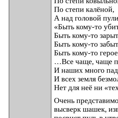
По степи ковыльно
По степи калёной,
А над головой пули
«Быть кому-то уби
Быть кому-то зарыт
Быть кому-то забыт
Быть кому-то гер
…Все чаще, чаще п
И наших много пад
И всех земля безмо
Нет для неё ни «т
Очень представимо 
высверк шашек, из
посвист пуль в утр