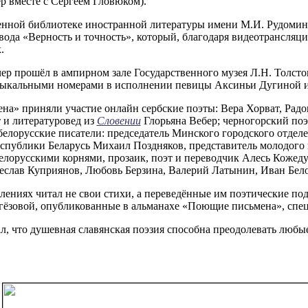
р вместе с Сергеем Гловюком).
енной библиотеке иностранной литературы имени М.И. Рудомино
ода «Верность и точность», который, благодаря видеотрансляции
.
р прошёл в ампирном зале Государственного музея Л.Н. Толстог
зыкальными номерами в исполнении певицы Аксиньи Дугиной и
а» приняли участие онлайн сербские поэты: Вера Хорват, Ра
т и литературовед из
Словении
Глорьяна Вебер; черногорский поэ
елорусские писатели: председатель Минского городского отделе
спублики Беларусь Михаил Поздняков, представитель молодого 
елорусскими корнями, прозаик, поэт и переводчик Алесь Кожед
чеслав Куприянов, Любовь Берзина, Валерий Латынин, Иван Бел
ениях читал не свои стихи, а переведённые им поэтические по
ёзовой, опубликованные в альманахе «Поющие письмена», спец
ал, что душевная славянская поэзия способна преодолевать любы