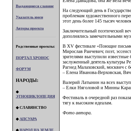
Елена Давыдова, она же вела вече
Выдающиеся славяне
На следующий день в Государств
проблемам художественного перев
Указатель имен
этот день более 145 тысяч человек
Авторы проекта
Заключительный поэтический вече
дополнялись замечательными му
В ХV фестивале «Поющие письмен
Родственные проекты:
Мирослав Раичевич; поэт, эссеис
зрителями выступили известные б
ПОРТАЛ XPOHOC
заслуженный деятель культуры Ре
Рагнед Малаховский, москвич с б
ФОРУМ
– Елена Иванова-Верховская, Вя
НАРОДЫ:
Валерий Латынин на всех выступл
– Елки Няголовой и Минны Караг
◆
ЭТНОЦИКЛОПЕДИЯ
Фестиваль в очередной раз показ
тягу к высоким идеалам.
◆ СЛАВЯНСТВО
Фото автора.
◆
АПСУАРА
◆
НАРОД НА ЗЕМЛЕ