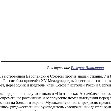
Выступление
Валерия Латынина
, выстроенный Европейским Союзом против нашей страны, 7 и 8
я России был проведён ХV Международный фестиваль славянск
эт, переводчик и издатель, член Союза писателей России Сергей
я, представление участников и «Поэтическая Ассамблея» состо
овременные российские и белорусские поэты выступили перед зр
освязи на большом экране. Музыкальную часть прекрасно пред
ние» (художественный руководитель - заслуженный деятель кул