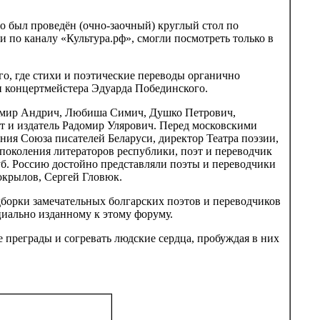
 был проведён (очно-заочный) круглый стол по
 по каналу «Культура.рф», смогли посмотреть только в
о, где стихи и поэтические переводы органично
 концертмейстера Эдуарда Побединского.
домир Андрич, Любиша Симич, Душко Петрович,
т и издатель Радомир Улярович. Перед московскими
ния Союза писателей Беларуси, директор Театра поэзии,
поколения литераторов республики, поэт и переводчик
уб. Россию достойно представляли поэты и переводчики
окрылов, Сергей Гловюк.
дборки замечательных болгарских поэтов и переводчиков
иально изданному к этому форуму.
е преграды и согревать людские сердца, пробуждая в них