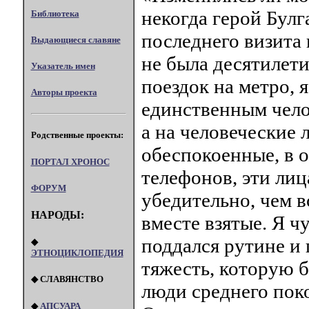
некогда герой Булг
Библиотека
последнего визита 
Выдающиеся славяне
не была десятилет
Указатель имен
поездок на метро, 
Авторы проекта
единственным чело
а на человеческие 
Родственные проекты:
обеспокоенные, в 
ПОРТАЛ XPOHOC
телефонов, эти лиц
ФОРУМ
убедительно, чем 
НАРОДЫ:
вместе взятые. Я ч
поддался рутине и 
◆
ЭТНОЦИКЛОПЕДИЯ
тяжесть, которую 
◆ СЛАВЯНСТВО
люди среднего поко
◆
АПСУАРА