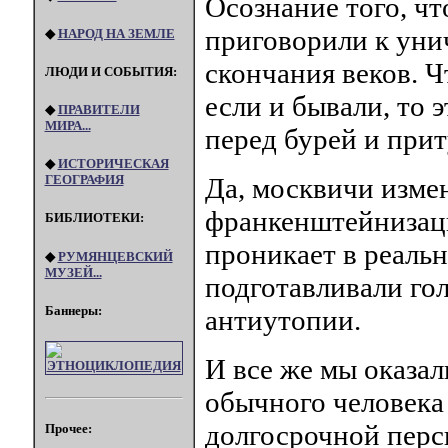
Осознание того, чт
приговорили к унич
◆
НАРОД НА ЗЕМЛЕ
скончания веков. Ч
ЛЮДИ И СОБЫТИЯ:
если и бывали, то 
◆
ПРАВИТЕЛИ
МИРА...
перед бурей и при
◆
ИСТОРИЧЕСКАЯ
Да, москвичи изме
ГЕОГРАФИЯ
франкенштейнизаци
БИБЛИОТЕКИ:
проникает в реальн
◆
РУМЯНЦЕВСКИЙ
МУЗЕЙ...
подготавливали го
Баннеры:
антиутопии.
И все же мы оказал
обычного человека 
долгосрочной персп
Прочее: