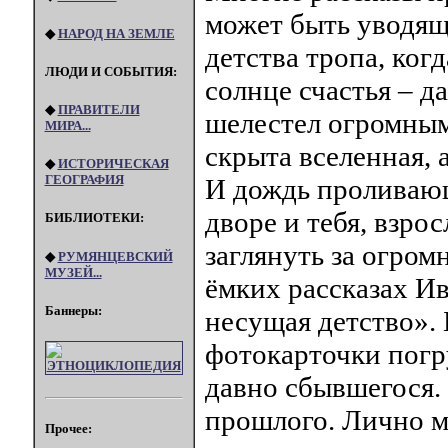
может быть уводящ
◆
НАРОД НА ЗЕМЛЕ
детства тропа, когд
ЛЮДИ И СОБЫТИЯ:
солнце счастья – д
◆
ПРАВИТЕЛИ
шелестел огромными
МИРА...
скрыта вселенная, 
◆
ИСТОРИЧЕСКАЯ
ГЕОГРАФИЯ
И дождь проливающ
дворе и тебя, взр
БИБЛИОТЕКИ:
заглянуть за огром
◆
РУМЯНЦЕВСКИЙ
МУЗЕЙ...
ёмких рассказах И
Баннеры:
несущая детство».
фотокарточки погр
давно сбывшегося.
прошлого. Лично 
Прочее: