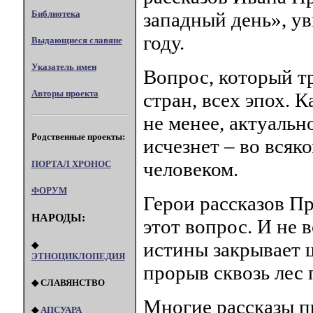
Библиотека
западный день», ув
году.
Выдающиеся славяне
Указатель имен
Вопрос, который т
Авторы проекта
стран, всех эпох. К
не менее, актуально
Родственные проекты:
исчезнет – во всяко
человеком.
ПОРТАЛ XPOHOC
ФОРУМ
Герои рассказов П
НАРОДЫ:
этот вопрос. И не 
истины закрывает 
◆
ЭТНОЦИКЛОПЕДИЯ
прорыв сквозь лес 
◆ СЛАВЯНСТВО
Многие рассказы п
◆
АПСУАРА