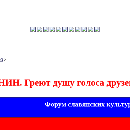
ВО
>
ИН. Греют душу голоса друзе
Форум славянских культу