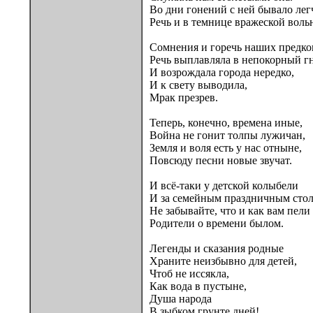
Во дни гонений с ней бывало лег
Речь и в темнице вражеской вольн
Сомнения и горечь наших предко
Речь выплавляла в непокорный гн
И возрождала города нередко,
И к свету выводила,
Мрак презрев.
Теперь, конечно, времена иные,
Война не гонит толпы лужичан,
Земля и воля есть у нас отныне,
Повсюду песни новые звучат.
И всё-таки у детской колыбели
И за семейным праздничным сто
Не забывайте, что и как вам пели
Родители о времени былом.
Легенды и сказания родные
Храните неизбывно для детей,
Чтоб не иссякла,
Как вода в пустыне,
Душа народа
В зыбком грунте дней!