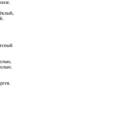
онзе.
лёклый,
й.
бесный
солью,
болью.
ргея.