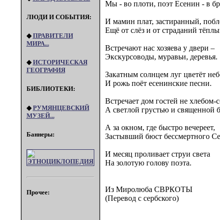
Мы - во плоти, поэт Есенин - в бр
ЛЮДИ И СОБЫТИЯ:
И мамин плат, застиранный, поб
Ещё от слёз и от страданий тёплы
◆
ПРАВИТЕЛИ
МИРА...
Встречают нас хозяева у двери –
Экскурсоводы, муравьи, деревья.
◆
ИСТОРИЧЕСКАЯ
ГЕОГРАФИЯ
Закатным солнцем луг цветёт не
И рожь поёт есенинские песни.
БИБЛИОТЕКИ:
Встречает дом гостей не хлебом-
◆
РУМЯНЦЕВСКИЙ
А светлой грустью и священной 
МУЗЕЙ...
А за окном, где быстро вечереет,
Баннеры:
Застывший бюст бессмертного Се
И месяц проливает струи света
На золотую голову поэта.
Из Миролюба СВРКОТЫ
Прочее:
(Перевод с сербского)