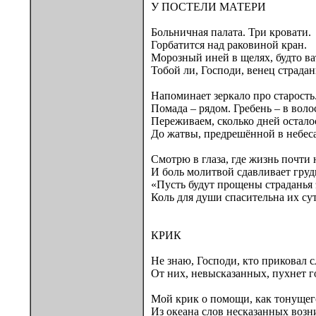
У ПОСТЕЛИ МАТЕРИ
Больничная палата. Три кровати.
Горбатится над раковиной кран.
Морозный иней в щелях, будто ва
Тобой ли, Господи, венец страда
Напоминает зеркало про старость
Помада – рядом. Гребень – в воло
Переживаем, сколько дней остало
До жатвы, предрешённой в небес
Смотрю в глаза, где жизнь почти н
И боль молитвой сдавливает груд
«Пусть будут прощены страданья 
Коль для души спасительна их сут
КРИК
Не знаю, Господи, кто приковал с
От них, невысказанных, пухнет г
Мой крик о помощи, как тонущег
Из океана слов несказанных возн