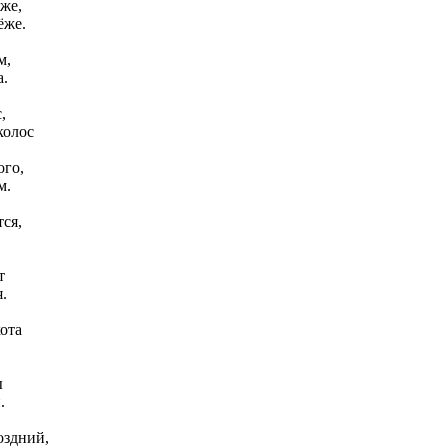
же,
ёже.
м,
а.
,
колос
ого,
м.
ся,
т
.
ота
ы
.
оздний,