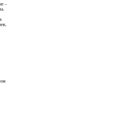
че –
а.
в
ев,
лом