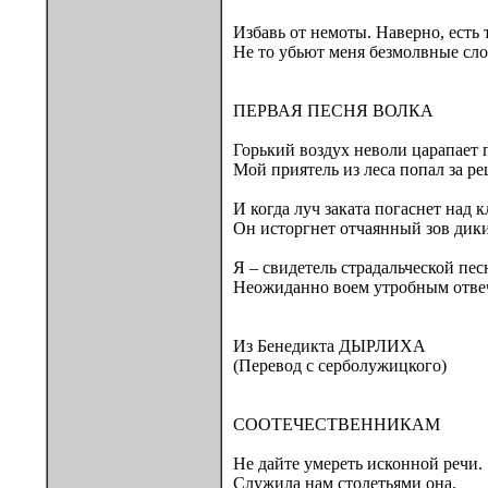
Избавь от немоты. Наверно, есть
Не то убьют меня безмолвные сло
ПЕРВАЯ ПЕСНЯ ВОЛКА
Горький воздух неволи царапает г
Мой приятель из леса попал за ре
И когда луч заката погаснет над к
Он исторгнет отчаянный зов дики
Я – свидетель страдальческой песн
Неожиданно воем утробным отвеч
Из Бенедикта ДЫРЛИХА
(Перевод с серболужицкого)
СООТЕЧЕСТВЕННИКАМ
Не дайте умереть исконной речи.
Служила нам столетьями она.