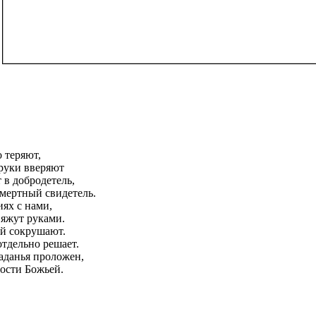
 теряют,
 руки вверяют
 в добродетель,
мертный свидетель.
ях с нами,
вяжут руками.
ей сокрушают.
отдельно решает.
аданья проложен,
ости Божьей.