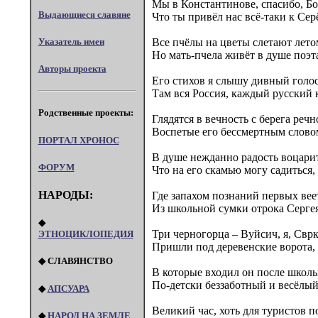
Мы в Константинове, спасибо, Бо
Выдающиеся славяне
Что ты привёл нас всё-таки к Сер
Указатель имен
Все пчёлы на цветы слетают лето
Но мать-пчела живёт в душе поэт
Авторы проекта
Его стихов я слышу дивный голос
Там вся Россия, каждый русский 
Родственные проекты:
Глядятся в вечность с берега речн
Воспетые его бессмертным слово
ПОРТАЛ XPOHOC
В душе нежданно радость воцарит
ФОРУМ
Что на его скамью могу садиться,
НАРОДЫ:
Где запахом познаний первых вее
Из школьной сумки отрока Сергея
◆
Три черногорца – Вуйсич, я, Сврк
ЭТНОЦИКЛОПЕДИЯ
Пришли под деревенские ворота,
◆ СЛАВЯНСТВО
В которые входил он после школ
По-детски беззаботный и весёлый
◆
АПСУАРА
Великий час, хоть для туристов п
◆
НАРОД НА ЗЕМЛЕ