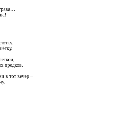
 трава…
ва!
лотку.
шётку.
леткой,
х предков.
и в тот вечер –
у.