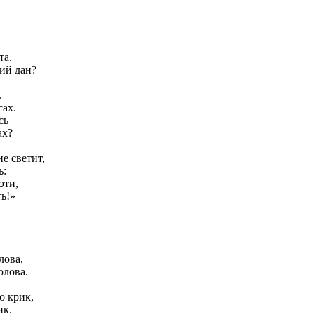
та.
ний дан?
.
сах.
сь
ах?
е светит,
ь:
эти,
ь!»
лова,
олова.
о крик,
ик.