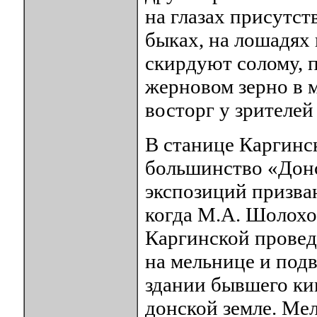
на глазах присутс
быках, на лошадях 
скирдуют солому,
жерновом зерно в 
восторг у зрителей
В станице Каргинс
большинство «Донс
экспозиций призван
когда М.А. Шолохов
Каргинской прове
на мельнице и подв
здании бывшего ки
донской земле. Ме