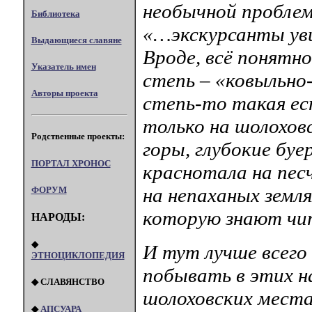
необычной проблем
Библиотека
«…экскурсанты уви
Выдающиеся славяне
Вроде, всё понятно
Указатель имен
степь – «ковыльно
Авторы проекта
степь-то такая ест
только на шолохов
Родственные проекты:
горы, глубокие буе
ПОРТАЛ XPOHOC
краснотала на пес
на непаханых земля
ФОРУМ
которую знают чит
НАРОДЫ:
◆
И тут лучше всего
ЭТНОЦИКЛОПЕДИЯ
побывать в этих н
◆ СЛАВЯНСТВО
шолоховских места
◆
АПСУАРА