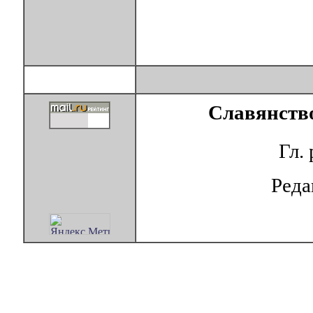
Славянство
Гл.
Ред