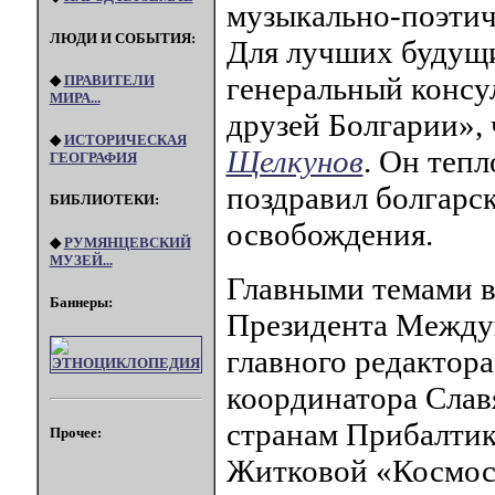
музыкально-поэтиче
ЛЮДИ И СОБЫТИЯ:
Для лучших будущи
генеральный консу
◆
ПРАВИТЕЛИ
МИРА...
друзей Болгарии»,
◆
ИСТОРИЧЕСКАЯ
Щелкунов
. Он теп
ГЕОГРАФИЯ
поздравил болгарс
БИБЛИОТЕКИ:
освобождения.
◆
РУМЯНЦЕВСКИЙ
МУЗЕЙ...
Главными темами в
Баннеры:
Президента Междун
главного редактор
координатора Слав
странам Прибалтики
Прочее:
Житковой «Космос 