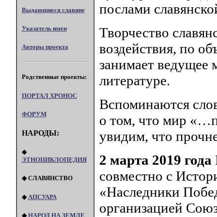
послами славянско
Выдающиеся славяне
Указатель имен
Творчество славянс
воздействия, по об
Авторы проекта
занимает ведущее 
литературе.
Родственные проекты:
ПОРТАЛ XPOHOC
Вспоминаются слов
ФОРУМ
о том, что мир «…
увидим, что прочн
НАРОДЫ:
◆
2 марта 2019 года
ЭТНОЦИКЛОПЕДИЯ
совместно с Истор
◆ СЛАВЯНСТВО
«Наследники Побе
◆
АПСУАРА
организацией Союз
◆
НАРОД НА ЗЕМЛЕ