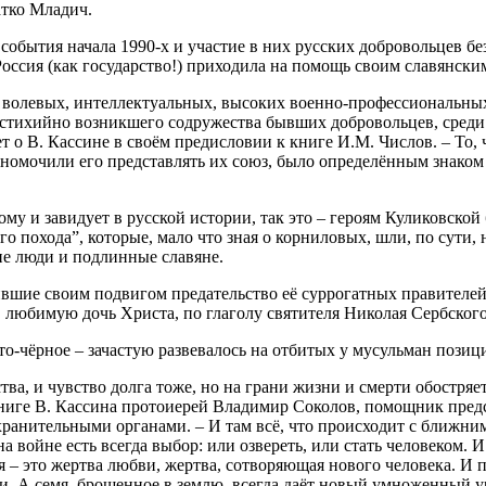
тко Младич.
события начала 1990-х и участие в них русских добровольцев б
 Россия (как государство!) приходила на помощь своим славянски
 волевых, интеллектуальных, высоких военно-профессиональны
стихийно возникшего содружества бывших добровольцев, среди к
 о В. Кассине в своём предисловии к книге И.М. Числов. – То,
номочили его представлять их союз, было определённым знаком 
ому и завидует в русской истории, так это – героям Куликовской
 похода”, которые, мало что зная о корниловых, шли, по сути, 
е люди и подлинные славяне.
вшие своим подвигом предательство её суррогатных правителей.
 любимую дочь Христа, по глаголу святителя Николая Сербского
о-чёрное – зачастую развевалось на отбитых у мусульман позици
ства, и чувство долга тоже, но на грани жизни и смерти обостряе
книге В. Кассина протоиерей Владимир Соколов, помощник пред
нительными органами. – И там всё, что происходит с ближним 
на войне есть всегда выбор: или озвереть, или стать человеком. 
я – это жертва любви, жертва, сотворяющая нового человека. И 
ви. А семя, брошенное в землю, всегда даёт новый умноженный 