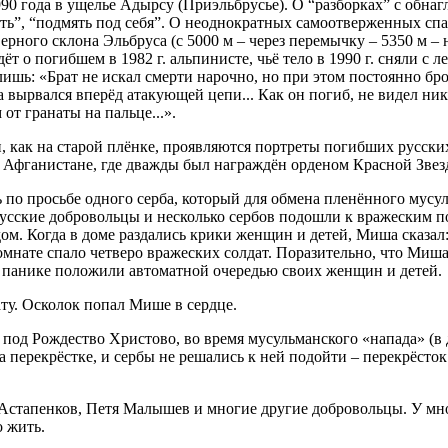
90 года в ущелье Адырсу (Приэльбрусье). О “разборках” с обна
ать”, “подмять под себя”. О неоднократных самоотверженных спас
ерного склона Эльбруса (с 5000 м – через перемычку – 5350 м –
дёт о погибшем в 1982 г. альпинисте, чьё тело в 1990 г. сняли с 
л лишь: «Брат не искал смерти нарочно, но при этом постоянно бр
а вырвался вперёд атакующей цепи... Как он погиб, не видел ни
от гранаты на пальце...».
и, как на старой плёнке, проявляются портреты погибших русс
в Афганистане, где дважды был награждён орденом Красной Звез
ь по просьбе одного серба, который для обмена пленённого му
усские добровольцы и несколько сербов подошли к вражеским п
ом. Когда в доме раздались крики женщин и детей, Миша сказал: 
омнате спало четверо вражеских солдат. Поразительно, что Миша
в панике положили автоматной очередью своих женщин и детей.
ату. Осколок попал Мише в сердце.
, под Рождество Христово, во время мусульманского «напада» (в 
 перекрёстке, и сербы не решались к ней подойти – перекрёсток
 Астапенков, Петя Малышев и многие другие добровольцы. У мн
о жить.