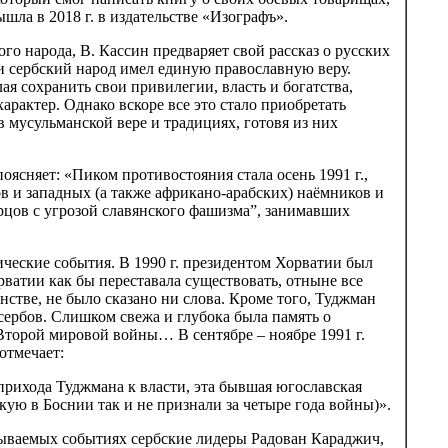
ышла в 2018 г. в издательстве «Изографъ».
го народа, В. Кассин предваряет свой рассказ о русских
 сербский народ имел единую православную веру.
ая сохранить свои привилегии, власть и богатства,
рактер. Однако вскоре все это стало приобретать
 мусульманской вере и традициях, готовя из них
ясняет: «Пиком противостояния стала осень 1991 г.,
в и западных (а также африкано-арабских) наёмников и
орцов с угрозой славянского фашизма”, занимавших
ческие события. В 1990 г. президентом Хорватии был
ватии как бы переставала существовать, отныне все
стве, не было сказано ни слова. Кроме того, Туджман
сербов. Слишком свежа и глубока была память о
Второй мировой войны… В сентябре – ноябре 1991 г.
отмечает:
 прихода Туджмана к власти, эта бывшая югославская
ую в Боснии так и не признали за четыре года войны)».
сываемых событиях сербские лидеры Радован Караджич,