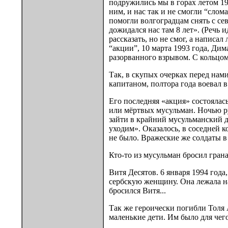
подружились мы в горах летом 19
ним, и нас так и не смогли “слом
помогли волгоградцам снять с сев
дожидался нас там 8 лет». (Речь и
рассказать, но не смог, а написа
“акции”, 10 марта 1993 года, Дим
разорванного взрывом. С кольцом 
Так, в скупых очерках перед нам
капитаном, полтора года воевал 
Его последняя «акция» состоялас
или мёртвых мусульман. Ночью р
зайти в крайний мусульманский д
уходим». Оказалось, в соседней к
не было. Вражеские же солдаты 
Кто-то из мусульман бросил гран
Витя Десятов. 6 января 1994 года
сербскую женщину. Она лежала на
бросился Витя...
Так же героически погибли Толя
маленькие дети. Им было для чег