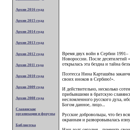
Архив 2016 года
Архив 2015 года
Архив 2014 года
Архив 2013 года
Время двух войн в Сербии 1991– 
Архив 2012 года
Новороссии. После десятилетий «
открылась эта бездна и тайна без
Архив 2011 года
Поэтесса Нина Карташёва заканчи
Архив 2010 года
своих иноков в Сербию!».
Архив 2009 года
И действительно, несколько соте
прибывшими в братскую славянску
Архив 2008 года
несломленного русского духа, ибо
Богом данное, лицо...
Славянские
организации и форумы
Русские добровольцы, что без вс
окраинам и разворовывалась изн
Библиотека
Наш долг сегодня – помнить свои