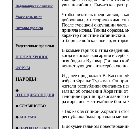
увы, погибших. Ему-то как раз тр
Выдающиеся славяне
Чтобы читатель представлял, в ка
Указатель имен
добровольцах историческими спр
После турецкой оккупации часть с
Авторы проекта
приняла ислам. Таким образом, м
характер поистине сатанинский. 
отборные войска янычар, которые
Родственные проекты:
В комментариях к этим сведениям
когда югославская армия и сербс
ПОРТАЛ XPOHOC
освободили Вуковар (“хорватский
воинствующую антисербскую поз
ФОРУМ
И далее продолжает В. Кассин: «
НАРОДЫ:
избран Франьо Туджман. Он приня
жители республики считались иск
◆
заявил об отделении Хорватии от
ЭТНОЦИКЛОПЕДИЯ
геноциде против православного н
разгорелись жесточайшие бои за 
◆ СЛАВЯНСТВО
«Так как за спиной Хорватии стоя
республика была признана мировы
◆
АПСУАРА
В документальном повествовании 
◆
НАРОД НА ЗЕМЛЕ