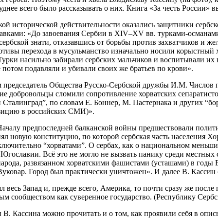
уднее всего было рассказывать о них. Книга «За честь России» в
кой исторической действительности оказались защитники сербско
авками: «До завоевания Сербии в XIV–XV вв. турками-османами
ербской знати, отказавшись от борьбы против захватчиков и жел
отивы перехода в мусульманство изначально носили корыстный ха
Турки насильно забирали сербских мальчиков и воспитывали их в
 потом подавляли и убивали своих же братьев по крови».
 председатель Общества Русско-Сербской дружбы И.М. Числов по
кие добровольцы сломили сопротивление хорватских сепаратисто
 Сталинград”, по словам Е. Боннер, М. Пастернака и других “б
ицию в российских СМИ)».
Началу предпоследней балканской войны предшествовали полити
л новую конституцию, по которой сербская часть населения Хор
лючительно “хорватами”. О сербах, как о национальном меньшин
 Югославии. Всё это не могло не вызвать панику среди местных 
арода, развязанном хорватскими фашистами (усташами) в годы 
Вуковар. Город был практически уничтожен». И далее В. Кассин 
л весь Запад и, прежде всего, Америка, то почти сразу же после
м сообществом как суверенное государство. (Республику Сербск
В. Кассина можно прочитать и о том, как проявили себя в опи