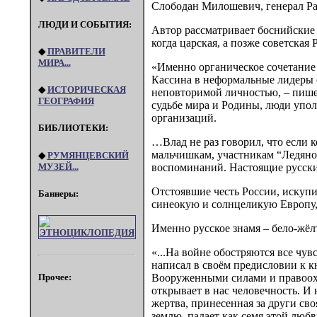
Слободан Милошевич, генерал Ра
ЛЮДИ И СОБЫТИЯ:
Автор рассматривает боснийские 
когда царская, а позже советская
◆
ПРАВИТЕЛИ
МИРА...
«Именно органическое сочетание
Кассина в неформальные лидеры 
◆
ИСТОРИЧЕСКАЯ
неповторимой личностью, – пишет
ГЕОГРАФИЯ
судьбе мира и Родины, люди упол
организаций.
БИБЛИОТЕКИ:
…Влад не раз говорил, что если к
мальчишкам, участникам “Ледяного
◆
РУМЯНЦЕВСКИЙ
МУЗЕЙ...
воспоминаний. Настоящие русски
Отстоявшие честь России, искупи
Баннеры:
синеокую и солнцеликую Европу,
Именно русское знамя – бело-жёлт
«...На войне обостряются все чув
написал в своём предисловии к 
Вооруженными силами и правоохра
Прочее:
открывает в нас человечность. И 
жертва, принесенная за други сво
землю, падает как семя этой люб