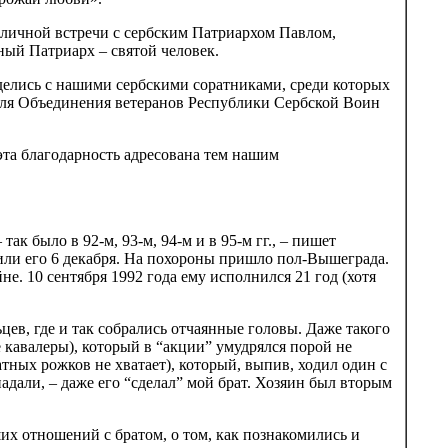
 личной встречи с сербским Патриархом Павлом,
ьный Патриарх – святой человек.
делись с нашими сербскими соратниками, среди которых
еля Объединения ветеранов Республики Сербской Воин
эта благодарность адресована тем нашим
к было в 92-м, 93-м, 94-м и в 95-м гг., – пишет
нили его 6 декабря. На похороны пришло пол-Вышеграда.
. 10 сентября 1992 года ему исполнился 21 год (хотя
цев, где и так собрались отчаянные головы. Даже такого
е кавалеры), который в “акции” умудрялся порой не
атных рожков не хватает), который, выпив, ходил один с
адали, – даже его “сделал” мой брат. Хозяин был вторым
их отношений с братом, о том, как познакомились и