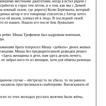
глевшими местными джигитами, когда я встал рядом с
работах в горах тем летом, и о том, как мы с Димой
 на южный склон, где дороги) Колю Берёзкина, который
ледника автор и его товарищи спасатели.) Автор хотел
осал ей вызов, плевал ей в лицо. В последней своей
кто из наших. Нашли его после боя, буквально
ких ребят. Миша Трофимов был кадровым военным,
ды.
сульманами брата попросил Мишу «добыть» двоих живых
озициям. Миша без предварительной разведки решил
«Здесь женщины и дети, нам здесь делать нечего,
 не забрал кого-то из женщин, хотя для обмена разницы
данном случае – обстрела) то ли убило, то ли ранило
 насквозь простреливался снайперами. Вытаскивать её
огих из этих молодых русских мужчин были жёны,