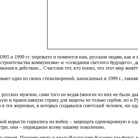
1995 и 1999 гг. пережито и помнится нам, русским людям, как 
строительства коммунизма» и «созидания светлого будущего», 
закония в действии... Счастлив тот, кто понял, что этот мир жив
вает одно из своих стихотворений, написанных в 1999 г., так
н русских мужчин, сами того не ведая (многие из них не были д
ю и православную страну для защиты не только сербов, но и Ру
 в тех жерновах, в которых создавался советский человек, ни од
якой корысти сорвались на войну – защищать единокровную и ед
утри, они – оправдание всему нашему поколению.
х героев. Поэтому честь и хвала Владиславу Кассину (на фото),