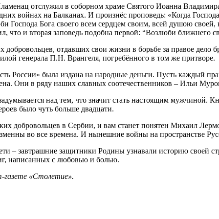
Пламенац отслужил в соборном храме Святого Иоанна Владимира
них войнах на Балканах. И произнёс проповедь: «Когда Господа
би Господа Бога своего всем сердцем своим, всей душою своей, 
л, что и вторая заповедь подобна первой: “Возлюби ближнего св
 добровольцев, отдавших свои жизни в борьбе за правое дело бр
илой генерала П.Н. Врангеля, погребённого в том же притворе.
сть России» была издана на народные деньги. Пусть каждый пра
мена. Они в ряду наших славных соотечественников – Ильи Муро
думывается над тем, что значит стать настоящим мужчиной. Кн
ероев было чуть больше двадцати.
ских добровольцев в Сербии, и вам станет понятен Михаил Лерм
зменны во все времена. И нынешние войны на пространстве Русс
дети – завтрашние защитники Родины узнавали историю своей с
ниг, написанных с любовью и болью.
т-газете «Столетие».