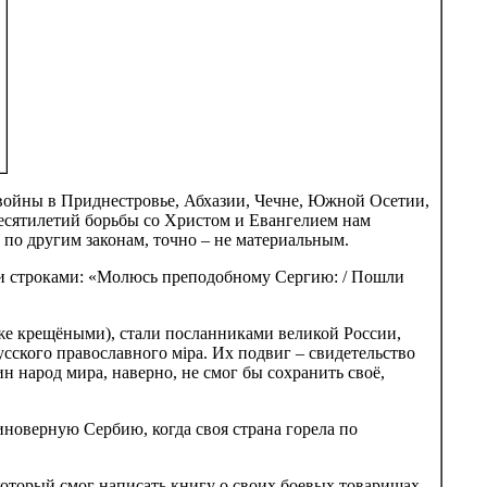
и войны в Приднестровье, Абхазии, Чечне, Южной Осетии,
десятилетий борьбы со Христом и Евангелием нам
ёт по другим законам, точно – не материальным.
ими строками: «Молюсь преподобному Сергию: / Пошли
аже крещёными), стали посланниками великой России,
сского православного мiра. Их подвиг – свидетельство
ин народ мира, наверно, не смог бы сохранить своё,
иноверную Сербию, когда своя страна горела по
 который смог написать книгу о своих боевых товарищах,