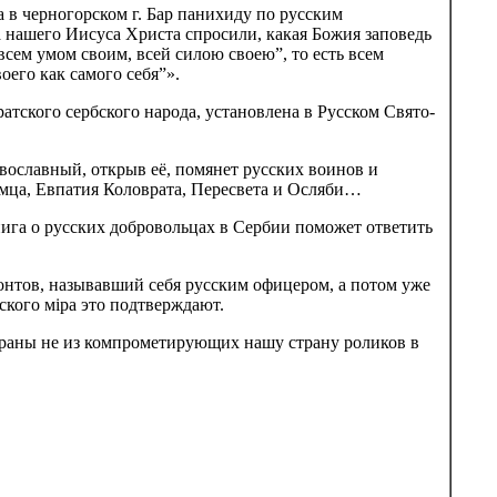
 в черногорском г. Бар панихиду по русским
 нашего Иисуса Христа спросили, какая Божия заповедь
всем умом своим, всей силою своею”, то есть всем
оего как самого себя”».
атского сербского народа, установлена в Русском Свято-
вославный, открыв её, помянет русских воинов и
мца, Евпатия Коловрата, Пересвета и Осляби…
ига о русских добровольцах в Сербии поможет ответить
онтов, называвший себя русским офицером, а потом уже
кого мiра это подтверждают.
траны не из компрометирующих нашу страну роликов в