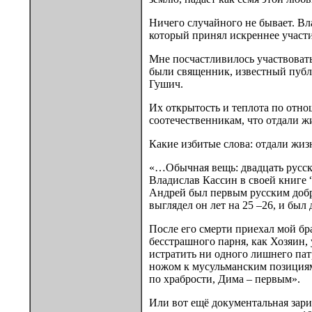
Ничего случайного не бывает. Вл
который принял искреннее участие
Мне посчастливилось участвовать
были священник, известный публ
Гушич.
Их открытость и теплота по отно
соотечественникам, что отдали жиз
Какие избитые слова: отдали жиз
«…Обычная вещь: двадцать русских
Владислав Кассин в своей книге 
Андрей был первым русским добро
выглядел он лет на 25 –26, и был
После его смерти приехал мой бра
бесстрашного парня, как Хозяин, 
истратить ни одного лишнего патр
ножом к мусульманским позициям 
по храбрости, Дима – первым».
Или вот ещё документальная зари