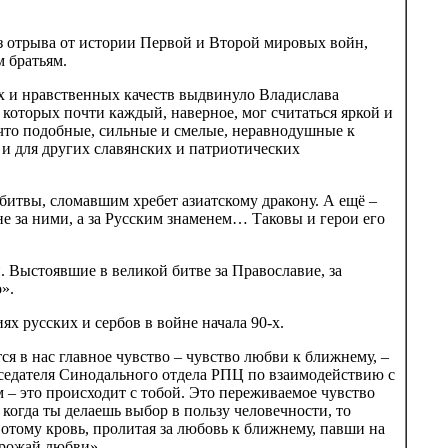
ез отрыва от истории Первой и Второй мировых войн,
м братьям.
х и нравственных качеств выдвинуло Владислава
оторых почти каждый, наверное, мог считаться яркой и
 что подобные, сильные и смелые, неравнодушные к
и для других славянских и патриотических
 битвы, сломавшим хребет азиатскому дракону. А ещё –
не за ними, а за Русским знаменем… Таковы и герои его
 Выстоявшие в великой битве за Православие, за
».
ях русских и сербов в войне начала 90-х.
тся в нас главное чувство – чувство любви к ближнему, –
седателя Синодального отдела РПЦ по взаимодействию с
– это происходит с тобой. Это переживаемое чувство
И когда ты делаешь выбор в пользу человечности, то
потому кровь, пролитая за любовь к ближнему, павши на
урожай любви».