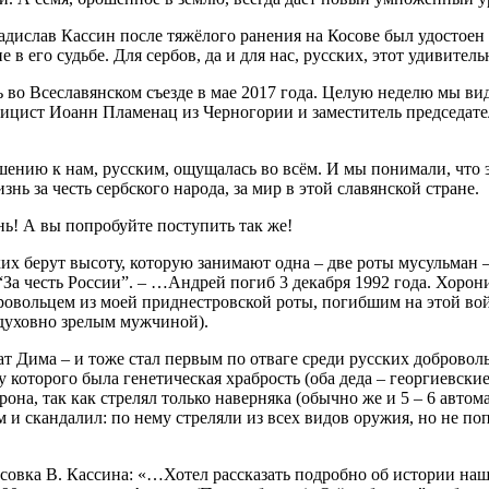
адислав Кассин после тяжёлого ранения на Косове был удостоен
 в его судьбе. Для сербов, да и для нас, русских, этот удивител
 во Всеславянском съезде в мае 2017 года. Целую неделю мы ви
ицист Иоанн Пламенац из Черногории и заместитель председат
шению к нам, русским, ощущалась во всём. И мы понимали, что 
нь за честь сербского народа, за мир в этой славянской стране.
нь! А вы попробуйте поступить так же!
 берут высоту, которую занимают одна – две роты мусульман – та
“За честь России”. – …Андрей погиб 3 декабря 1992 года. Хоро
вольцем из моей приднестровской роты, погибшим на этой войне
 духовно зрелым мужчиной).
т Дима – и тоже стал первым по отваге среди русских доброволь
у которого была генетическая храбрость (оба деда – георгиевски
она, так как стрелял только наверняка (обычно же и 5 – 6 автом
и скандалил: по нему стреляли из всех видов оружия, но не поп
совка В. Кассина: «…Хотел рассказать подробно об истории наш