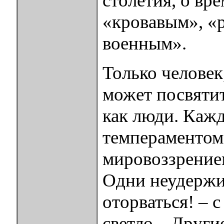
столетия, о вр
«кровавым», «
военным».
Только человек
может посвятит
как люди. Кажд
темпераментом,
мировоззрени
Одни неудержим
оторваться! – 
светло... Друг