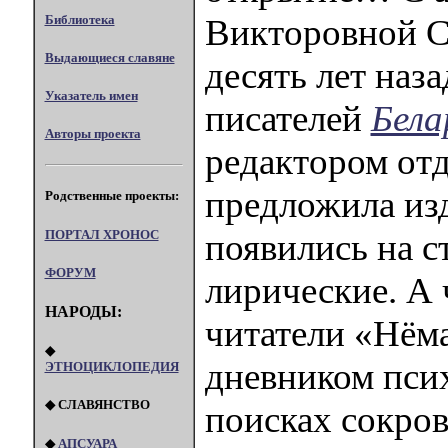
Библиотека
Викторовной Со
Выдающиеся славяне
десять лет наз
Указатель имен
писателей
Бела
Авторы проекта
редактором отд
предложила из
Родственные проекты:
ПОРТАЛ XPOHOC
появились на с
ФОРУМ
лирические. А 
НАРОДЫ:
читатели «Нём
◆
дневником пси
ЭТНОЦИКЛОПЕДИЯ
◆ СЛАВЯНСТВО
поисках сокро
◆
АПСУАРА