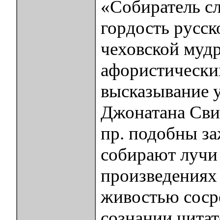
«Собиратель с
гордость русск
чеховской муд
афористических
высказывание у
Джонатана Сви
пр. подобны за
собирают лучи 
произведениях 
живостью соср
сознании читат