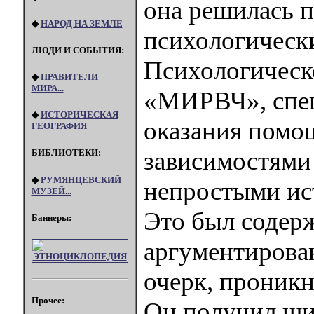
она решилась п
◆
НАРОД НА ЗЕМЛЕ
психологически
ЛЮДИ И СОБЫТИЯ:
Психологическ
◆
ПРАВИТЕЛИ
МИРА...
«МИРВЧ», спец
◆
ИСТОРИЧЕСКАЯ
оказания помо
ГЕОГРАФИЯ
зависимостями
БИБЛИОТЕКИ:
◆
РУМЯНЦЕВСКИЙ
непростыми ис
МУЗЕЙ...
Это был содер
Баннеры:
аргументирова
очерк, проник
Прочее:
Он получил ши