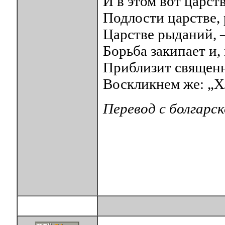
И в этом вот царст
Подлости царстве, 
Царстве рыданий, –
Борьба закипает и,
Приблизит священ
Воскликнем же: „Х
Перевод с болгарс