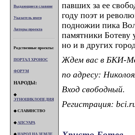
павших за ее свобо
Выдающиеся славяне
году поэт и револю
Указатель имен
подножии пика Вол
Авторы проекта
памятники Ботеву у
но и в других гор
Родственные проекты:
Ждем вас в БКИ-М
ПОРТАЛ XPOHOC
ФОРУМ
по адресу: Николоя
НАРОДЫ:
Вход свободный.
◆
ЭТНОЦИКЛОПЕДИЯ
Регистрация: bci.r
◆ СЛАВЯНСТВО
◆
АПСУАРА
Христо Ботев
◆
НАРОД НА ЗЕМЛЕ