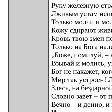
Руку железную стр
Лживым устам неп
Только молчи и мол
Кожу сдирают живье
Кровь твою змеи по
Только на Бога над
„Боже, помилуй, – я
Взывай и молись, у
Бог не накажет, к
Мир так устроен! 
Здесь, на бездарно
Словно завет – от 
Вечно – и денно, 