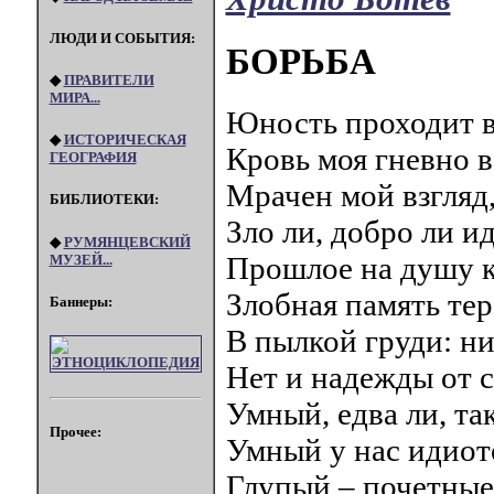
ЛЮДИ И СОБЫТИЯ:
БОРЬБА
◆
ПРАВИТЕЛИ
МИРА...
Юность проходит в 
◆
ИСТОРИЧЕСКАЯ
Кровь моя гневно в
ГЕОГРАФИЯ
Мрачен мой взгляд,
БИБЛИОТЕКИ:
Зло ли, добро ли и
◆
РУМЯНЦЕВСКИЙ
Прошлое на душу к
МУЗЕЙ...
Злобная память тер
Баннеры:
В пылкой груди: ни
Нет и надежды от с
Умный, едва ли, та
Прочее:
Умный у нас идиото
Глупый – почетные