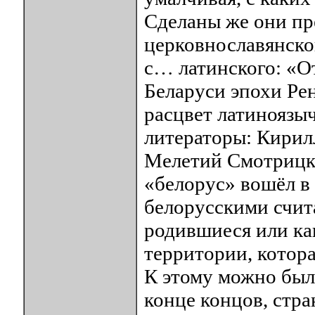
Сделаны же они п
церковнославянског
с… латинского: «О
Беларуси эпохи Ре
расцвет латиноязы
литераторы: Кирил
Мелетий Смотрицки
«белорус» вошёл в 
белорусскими счита
родившиеся или ка
территории, котор
К этому можно был
конце концов, стра