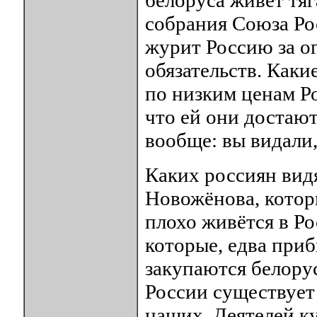
белоруса живёт тяг
собрания Союза Ро
журит Россию за о
обязательств. Каки
по низким ценам Р
что ей они достаю
вообще: вы видали,
Каких россиян вид
Новожёнова, котор
плохо живётся в Р
которые, едва приб
закупаются белору
России существует
наших. Деятелей ку