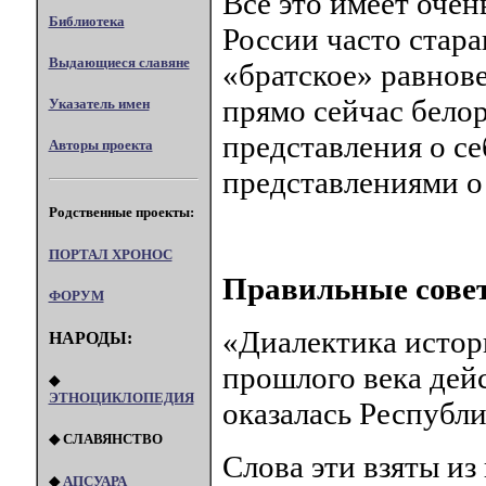
Всё это имеет очен
Библиотека
России часто стара
Выдающиеся славяне
«братское» равнов
прямо сейчас бело
Указатель имен
представления о с
Авторы проекта
представлениями о
Родственные проекты:
ПОРТАЛ XPOHOC
Правильные сове
ФОРУМ
«Диалектика истори
НАРОДЫ:
прошлого века дей
◆
ЭТНОЦИКЛОПЕДИЯ
оказалась Республи
◆ СЛАВЯНСТВО
Слова эти взяты из
◆
АПСУАРА