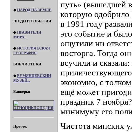
путь» (вышедшей в 
◆
НАРОД НА ЗЕМЛЕ
которую одобрило
ЛЮДИ И СОБЫТИЯ:
в 1991 году развал
это событие и было
◆
ПРАВИТЕЛИ
МИРА...
ощутили ни ответст
◆
ИСТОРИЧЕСКАЯ
восторга. Тогда он
ГЕОГРАФИЯ
всучили и сказали:
БИБЛИОТЕКИ:
приличествующего 
◆
РУМЯНЦЕВСКИЙ
экономно, с толком 
МУЗЕЙ...
ещё может пригодит
Баннеры:
праздник 7 ноября
минимуму его поли
Чистота минских ул
Прочее: