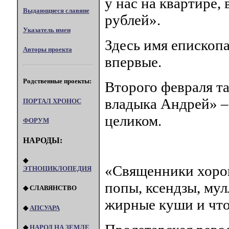
у нас на квартире,
Выдающиеся славяне
рублей».
Указатель имен
Здесь имя епископ
Авторы проекта
впервые.
Родственные проекты:
Второго февраля т
владыка Андрей» –
ПОРТАЛ XPOHOC
целиком.
ФОРУМ
НАРОДЫ:
◆
«Священники хорош
ЭТНОЦИКЛОПЕДИЯ
попы, ксендзы, му
◆ СЛАВЯНСТВО
жирные куши и что
◆
АПСУАРА
◆
НАРОД НА ЗЕМЛЕ