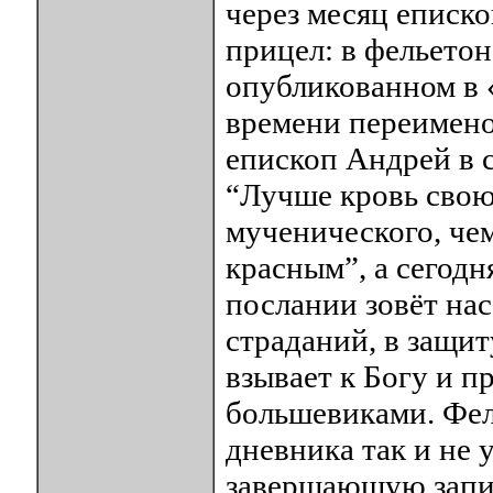
через месяц еписк
прицел: в фельето
опубликованном в 
времени переимено
епископ Андрей в с
“Лучше кровь свою
мученического, че
красным”, а сегодн
послании зовёт нас
страданий, в защи
взывает к Богу и п
большевиками. Фель
дневника так и не 
завершающую запис