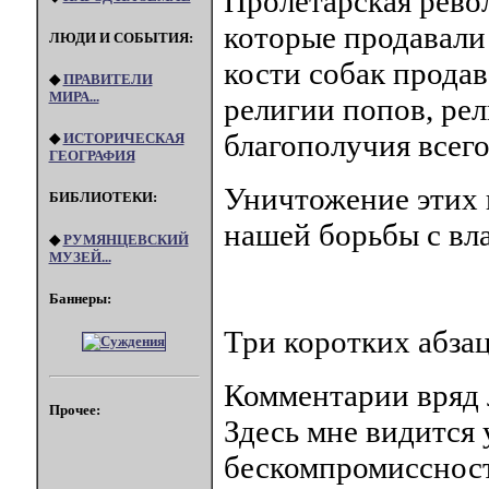
Пролетарская рево
которые продавали 
ЛЮДИ И СОБЫТИЯ:
кости собак прода
◆
ПРАВИТЕЛИ
МИРА...
религии попов, рел
благополучия всего
◆
ИСТОРИЧЕСКАЯ
ГЕОГРАФИЯ
Уничтожение этих 
БИБЛИОТЕКИ:
нашей борьбы с вл
◆
РУМЯНЦЕВСКИЙ
МУЗЕЙ...
Баннеры:
Три коротких абзац
Комментарии вряд 
Прочее:
Здесь мне видится
бескомпромиссност