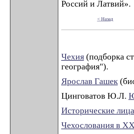
Россий и Латвий».
< Назад
Чехия
(подборка ст
география").
Ярослав Гашек
(би
Цинговатов Ю.Л.
Ю
Исторические лица
Чехослования в XX