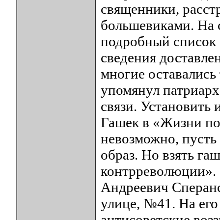
священники, расст
большевиками. На 
подробный список с
сведения доставле
многие оставались 
упомянул патриарх.
связи. Установить 
Гашек в «Жизни по
невозможно, пусть 
образ. Но взять га
контрреволюции». 
Андреевич Сперанс
улице, №41. На ег
антисоветские возз