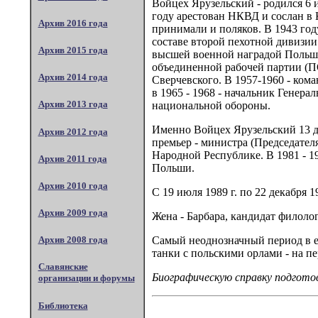
Войцех Ярузельский - родился 6 и
году арестован НКВД и сослан в 
Архив 2016 года
принимали и поляков. В 1943 го
составе второй пехотной дивизии
Архив 2015 года
высшей военной наградой Польши 
объединенной рабочей партии (П
Архив 2014 года
Сверчевского. В 1957-1960 - ком
в 1965 - 1968 - начальник Генерал
Архив 2013 года
национальной обороны.
Именно Войцех Ярузельский 13 де
Архив 2012 года
премьер - министра (Председате
Народной Республике. В 1981 - 1
Архив 2011 года
Польши.
Архив 2010 года
С 19 июля 1989 г. по 22 декабря 
Архив 2009 года
Жена - Барбара, кандидат филоло
Самый неоднозначный период в ег
Архив 2008 года
танки с польскими орлами - на п
Славянские
Биографическую справку подгото
организации и форумы
Библиотека