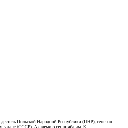
оен. деятель Польской Народной Республики (ПНР), генерал
х. уч-ще (СССР), Академию генштаба им. К.