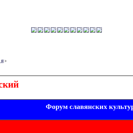
 Я
>
ский
Форум славянских культу