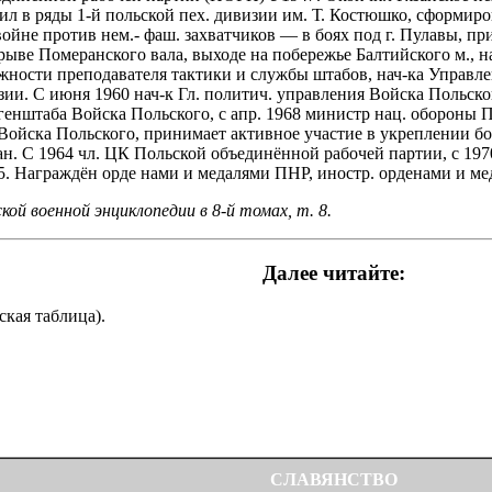
ил в ряды 1-й польской пех. дивизии им. Т. Костюшко, сформиро
войне против нем.- фаш. захватчиков — в боях под г. Пулавы, 
ве Померанского вала, выходе на побережье Балтийского м., на
ности преподавателя тактики и службы штабов, нач-ка Управлени
зии. С июня 1960 нач-к Гл. политич. управления Войска Польско
 генштаба Войска Польского, с апр. 1968 министр нац. обороны
Войска Польского, принимает активное участие в укреплении б
н. С 1964 чл. ЦК Польской объединённой рабочей партии, с 197
. Награждён орде нами и медалями ПНР, иностр. орденами и ме
й военной энциклопедии в 8-й томах, т. 8.
Далее читайте:
ская таблица).
СЛАВЯНСТВО