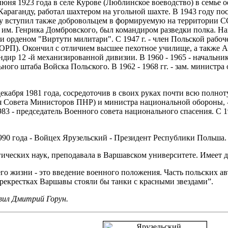
юня 1923 года в селе Курове (Люблинское воеводство) в семье о
Караганду, работал шахтером на угольной шахте. В 1943 году по
ду вступил также добровольцем в формируемую на территории С
 им. Генрика Домбровского, был командиром разведки полка. На
орденом "Виртути милитари". С 1947 г. - член Польской рабочей
ОРП). Окончил с отличием высшее пехотное училище, а также А
андир 12 -й механизированной дивизии. В 1960 - 1965 - начальн
ьного штаба Войска Польского. В 1962 - 1968 гг. - зам. министра 
кабря 1981 года, сосредоточив в своих руках почти всю полнот
ля Совета Министоров ПНР) и министра национальной обороны, 
983 - председатель Военного совета национального спасения. 
1990 года - Войцех Ярузельский - Президент Республики Польша.
гических наук, преподавала в Варшавском университете. Имеет д
о жизни - это введение военного положения. Часть польских авт
ерекрестках Варшавы стояли бы танки с красными звездами”.
вил Дмитрий Горун.