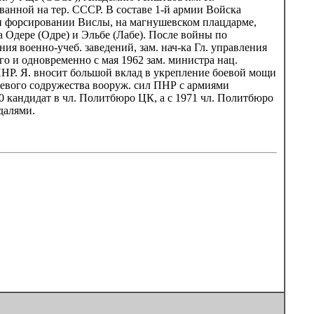
ванной на тер. СССР. В составе 1-й армии Войска
при форсировании Вислы, на магнушевском плацдарме,
 Одере (Одре) и Эльбе (Лабе). После войны по
я военно-учеб. заведений, зам. нач-ка Гл. управления
го и одновременно с мая 1962 зам. министра нац.
 ПНР. Я. вносит большой вклад в укрепление боевой мощи
оевого содружества вооруж. сил ПНР с армиями
0 кандидат в чл. Политбюро ЦК, а с 1971 чл. Политбюро
далями.