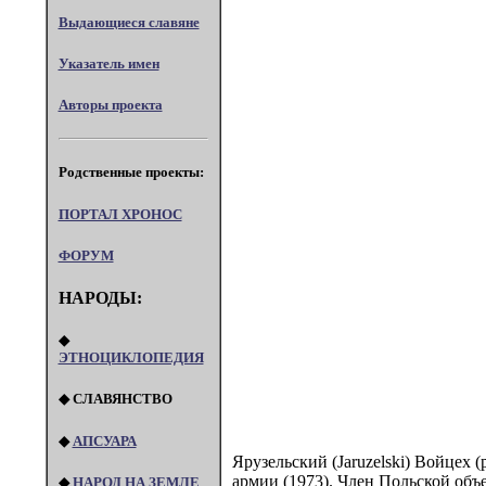
Выдающиеся славяне
Указатель имен
Авторы проекта
Родственные проекты:
ПОРТАЛ XPOHOC
ФОРУМ
НАРОДЫ:
◆
ЭТНОЦИКЛОПЕДИЯ
◆ СЛАВЯНСТВО
◆
АПСУАРА
Ярузельский (Jaruzelski) Войцех (
армии (1973). Член Польской объ
◆
НАРОД НА ЗЕМЛЕ