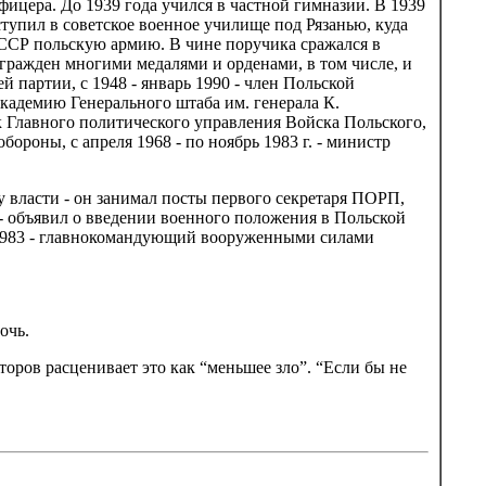
фицера. До 1939 года учился в частной гимназии. В 1939
ступил в советское военное училище под Рязанью, куда
ССР польскую армию. В чине поручика сражался в
гражден многими медалями и орденами, в том числе, и
 партии, с 1948 - январь 1990 - член Польской
кадемию Генерального штаба им. генерала К.
ик Главного политического управления Войска Польского,
обороны, с апреля 1968 - по ноябрь 1983 г. - министр
у власти - он занимал посты первого секретаря ПОРП,
- объявил о введении военного положения в Польской
С 1983 - главнокомандующий вооруженными силами
очь.
оров расценивает это как “меньшее зло”. “Если бы не