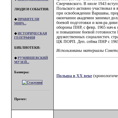
Сверчввского. В июле 1943 вступ
Польского активно участвовал в 
ЛЮДИ И СОБЫТИЯ:
при освобождении Варшавы, проры
окончании академии занимал долж
◆
ПРАВИТЕЛИ
боевой подготовки и ком-ра диви
МИРА...
обороны ПНР, с февр. 1965 нач-к
и повышение боевой готовности 
◆
ИСТОРИЧЕСКАЯ
дружественных социалистич. стра
ГЕОГРАФИЯ
ЦК ПОРП. Деп. сейма ПНР с 1965
БИБЛИОТЕКИ:
Использованы материалы Советско
◆
РУМЯНЦЕВСКИЙ
МУЗЕЙ...
Баннеры:
Польша в XX веке
(хронологиче
Прочее: