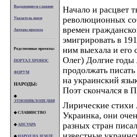
Выдающиеся славяне
Начало и расцвет т
революционных соб
Указатель имен
времен гражданско
Авторы проекта
эмигрировать в 191
ним выехала и его 
Родственные проекты:
Олег) Долгие годы 
ПОРТАЛ XPOHOC
продолжать писать 
ФОРУМ
на украинский язы
НАРОДЫ:
Поэт скончался в П
◆
ЭТНОЦИКЛОПЕДИЯ
Лирические стихи 
◆ СЛАВЯНСТВО
Украинка, они оче
разных стран писали
◆
АПСУАРА
известные украинс
◆
НАРОД НА ЗЕМЛЕ