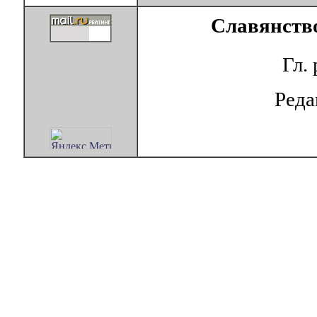
Славянство
Гл.
Ред