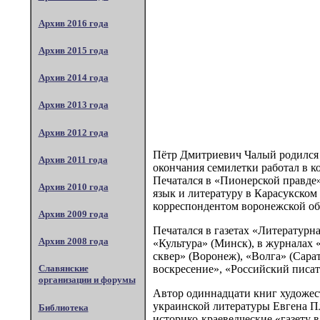
Архив 2016 года
Архив 2015 года
Архив 2014 года
Архив 2013 года
Архив 2012 года
Пётр Дмитриевич Чалый родился 2
Архив 2011 года
окончания семилетки работал в к
Печатался в «Пионерской правде»
Архив 2010 года
язык и литературу в Карасукском
корреспондентом воронежской об
Архив 2009 года
Печатался в газетах «Литературна
Архив 2008 года
«Культура» (Минск), в журналах 
сквер» (Воронеж), «Волга» (Сарат
воскресение», «Российский писат
Славянские
организации и форумы
Автор одиннадцати книг художест
украинской литературы Евгена Пл
Библиотека
историко-краеведческие «газету 