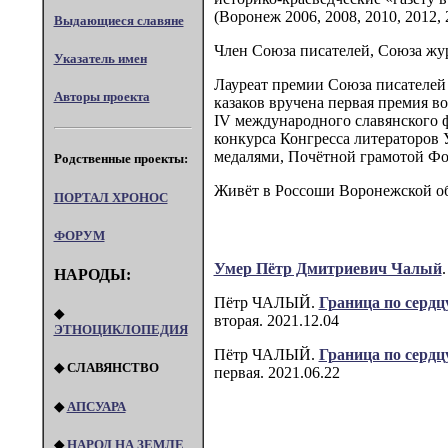
(Воронеж 2006, 2008, 2010, 2012, 
Выдающиеся славяне
Член Союза писателей, Союза жу
Указатель имен
Лауреат премии Союза писателей 
Авторы проекта
казаков вручена первая премия в
IV международного славянского ф
конкурса Конгресса литераторов 
медалями, Почётной грамотой Фо
Родственные проекты:
Живёт в Россоши Воронежской об
ПОРТАЛ XPOHOC
ФОРУМ
Умер Пётр Дмитриевич Чалый
НАРОДЫ:
Пётр ЧАЛЫЙ.
Граница по сердц
◆
вторая. 2021.12.04
ЭТНОЦИКЛОПЕДИЯ
Пётр ЧАЛЫЙ.
Граница по сердц
◆ СЛАВЯНСТВО
первая. 2021.06.22
◆
АПСУАРА
◆
НАРОД НА ЗЕМЛЕ