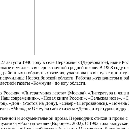
7 августа 1946 году в селе Первомайск (Дерезоватое), ныне Ро
олхозе и учился в вечерне-заочной средней школе. В 1968 году 
, районных и областных газетах, участвовал в выпуске инстит
 педучилище Новосибирской области. Работал журналистом в рай
ластной газеты «Коммуна» по югу области.
я Россия», «Литературная газета» (Москва), «Литература и жизн
«Наш современник», «Новая книга России», «Сельская новь», «
ов), «Дон» (Ростов-на-Дону), «Север» (Петрозаводск), «Тюмень 
ель», «Молодое Око», на сайте газеты «День литературы» и друг
венной и документальной прозы. Переводчик стихов и прозы с 
ужника «Родюча земля» (Воронеж, 2002). С 1992 года выпускает
в газете» - «Поле слободское» (в газетах Ольховатки, Кантемиро