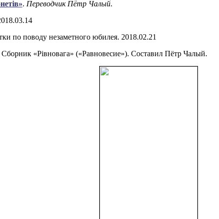
онетів»
.
Переводчик Пётр Чалый
.
2018.03.14
етки по поводу незаметного юбилея. 2018.02.21
Сборник «Рівновага» («Равновесие»). Составил Пётр Чалый.