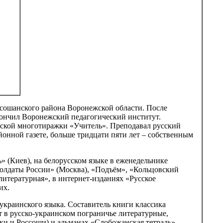
ссошанского района Воронежской области. После
окончил Воронежский педагогический институт.
утской многотиражки «Учитель». Преподавал русский
онной газете, больше тридцати пяти лет – собственным
ь» (Киев), на белорусском языке в еженедельнике
Солдаты России» (Москва), «Подъём», «Кольцовский
литературная», в интернет-изданиях «Русское
их.
украинского языка. Составитель книги классика
 в русско-украинском пограничье литературные,
вки и Россоши) и альманах «Слобожанская тетрадь»